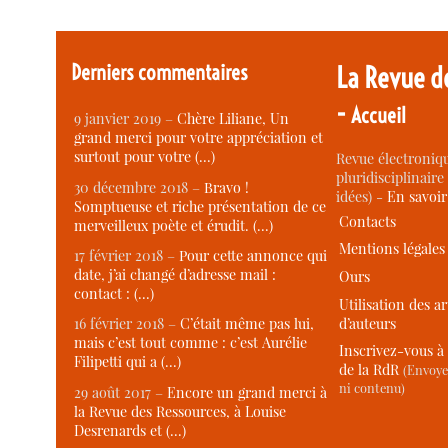
Derniers commentaires
La Revue d
-
Accueil
9 janvier 2019 –
Chère Liliane, Un
grand merci pour votre appréciation et
surtout pour votre (…)
Revue électroniqu
pluridisciplinaire 
30 décembre 2018 –
Bravo !
idées) -
En savoi
Somptueuse et riche présentation de ce
Contacts
merveilleux poète et érudit. (…)
Mentions légales
17 février 2018 –
Pour cette annonce qui
date, j’ai changé d’adresse mail :
Ours
contact : (…)
Utilisation des ar
d’auteurs
16 février 2018 –
C’était même pas lui,
mais c’est tout comme : c’est Aurélie
Inscrivez-vous à 
Filipetti qui a (…)
de la RdR
(Envoye
ni contenu)
29 août 2017 –
Encore un grand merci à
la Revue des Ressources, à Louise
Desrenards et (…)