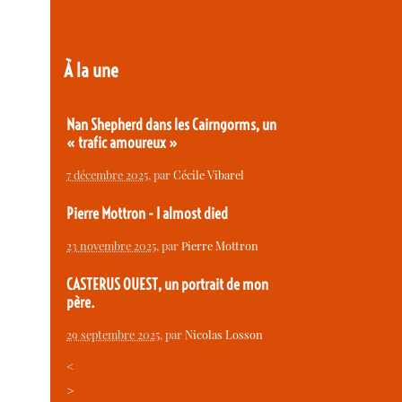
À la une
Nan Shepherd dans les Cairngorms, un
« trafic amoureux »
7 décembre 2025
, par
Cécile Vibarel
Pierre Mottron - I almost died
23 novembre 2025
, par
Pierre Mottron
CASTERUS OUEST, un portrait de mon
père.
29 septembre 2025
, par
Nicolas Losson
<
>