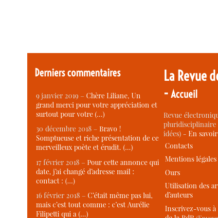
Derniers commentaires
La Revue d
-
Accueil
9 janvier 2019 –
Chère Liliane, Un
grand merci pour votre appréciation et
surtout pour votre (…)
Revue électroniqu
pluridisciplinaire 
30 décembre 2018 –
Bravo !
idées) -
En savoi
Somptueuse et riche présentation de ce
Contacts
merveilleux poète et érudit. (…)
Mentions légales
17 février 2018 –
Pour cette annonce qui
date, j’ai changé d’adresse mail :
Ours
contact : (…)
Utilisation des ar
d’auteurs
16 février 2018 –
C’était même pas lui,
mais c’est tout comme : c’est Aurélie
Inscrivez-vous à 
Filipetti qui a (…)
de la RdR
(Envoye