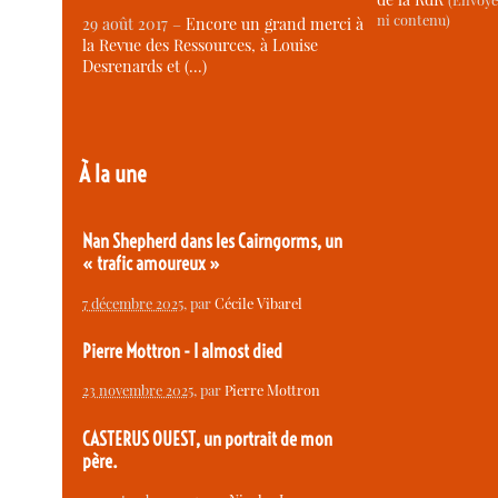
ni contenu)
29 août 2017 –
Encore un grand merci à
la Revue des Ressources, à Louise
Desrenards et (…)
À la une
Nan Shepherd dans les Cairngorms, un
« trafic amoureux »
7 décembre 2025
, par
Cécile Vibarel
Pierre Mottron - I almost died
23 novembre 2025
, par
Pierre Mottron
CASTERUS OUEST, un portrait de mon
père.