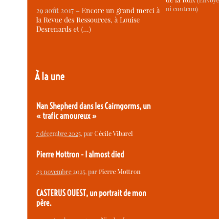
ni contenu)
29 août 2017 –
Encore un grand merci à
la Revue des Ressources, à Louise
Desrenards et (…)
À la une
Nan Shepherd dans les Cairngorms, un
« trafic amoureux »
7 décembre 2025
, par
Cécile Vibarel
Pierre Mottron - I almost died
23 novembre 2025
, par
Pierre Mottron
CASTERUS OUEST, un portrait de mon
père.