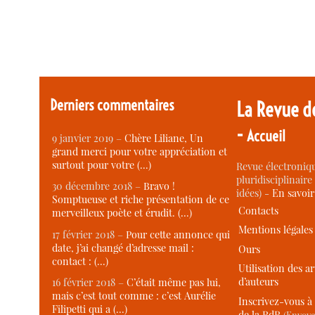
Derniers commentaires
La Revue d
-
Accueil
9 janvier 2019 –
Chère Liliane, Un
grand merci pour votre appréciation et
surtout pour votre (…)
Revue électroniqu
pluridisciplinaire 
30 décembre 2018 –
Bravo !
idées) -
En savoi
Somptueuse et riche présentation de ce
Contacts
merveilleux poète et érudit. (…)
Mentions légales
17 février 2018 –
Pour cette annonce qui
date, j’ai changé d’adresse mail :
Ours
contact : (…)
Utilisation des ar
d’auteurs
16 février 2018 –
C’était même pas lui,
mais c’est tout comme : c’est Aurélie
Inscrivez-vous à 
Filipetti qui a (…)
de la RdR
(Envoye