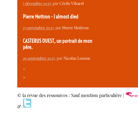
7 décembre 2025
, par
Cécile Vibarel
Pierre Mottron - I almost died
23 novembre 2025
, par
Pierre Mottron
CASTERUS OUEST, un portrait de mon
père.
29 septembre 2025
, par
Nicolas Losson
<
>
© la revue des ressources : Sauf mention particulière |
&