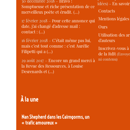
30 décembre 2018 –
Bravo !
idées) -
En savoi
Somptueuse et riche présentation de ce
Contacts
merveilleux poète et érudit. (…)
Mentions légales
17 février 2018 –
Pour cette annonce qui
date, j’ai changé d’adresse mail :
Ours
contact : (…)
Utilisation des ar
d’auteurs
16 février 2018 –
C’était même pas lui,
mais c’est tout comme : c’est Aurélie
Inscrivez-vous à 
Filipetti qui a (…)
de la RdR
(Envoye
ni contenu)
29 août 2017 –
Encore un grand merci à
la Revue des Ressources, à Louise
Desrenards et (…)
À la une
Nan Shepherd dans les Cairngorms, un
« trafic amoureux »