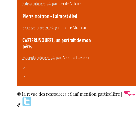
7 décembre 2025
, par
Cécile Vibarel
Pierre Mottron - I almost died
23 novembre 2025
, par
Pierre Mottron
CASTERUS OUEST, un portrait de mon
père.
29 septembre 2025
, par
Nicolas Losson
<
>
© la revue des ressources : Sauf mention particulière |
&