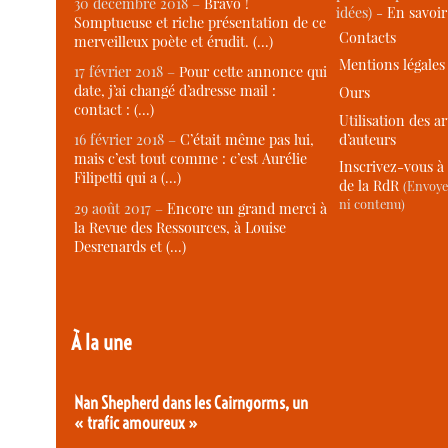
30 décembre 2018 –
Bravo !
idées) -
En savoi
Somptueuse et riche présentation de ce
Contacts
merveilleux poète et érudit. (…)
Mentions légales
17 février 2018 –
Pour cette annonce qui
date, j’ai changé d’adresse mail :
Ours
contact : (…)
Utilisation des ar
d’auteurs
16 février 2018 –
C’était même pas lui,
mais c’est tout comme : c’est Aurélie
Inscrivez-vous à 
Filipetti qui a (…)
de la RdR
(Envoye
ni contenu)
29 août 2017 –
Encore un grand merci à
la Revue des Ressources, à Louise
Desrenards et (…)
À la une
Nan Shepherd dans les Cairngorms, un
« trafic amoureux »