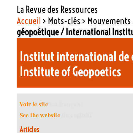
La Revue des Ressources
Accueil
> Mots-clés > Mouvements 
géopoétique / International Instit
Institut international de
Institute of Geopoetics
Voir le site
(en français)
See the website
(in english)
Articles