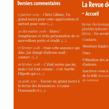
Derniers commentaires
La Revue d
-
Accueil
9 janvier 2019 –
Chère Liliane, Un
grand merci pour votre appréciation et
surtout pour votre (…)
Revue électroniqu
pluridisciplinaire 
30 décembre 2018 –
Bravo !
idées) -
En savoi
Somptueuse et riche présentation de ce
Contacts
merveilleux poète et érudit. (…)
Mentions légales
17 février 2018 –
Pour cette annonce qui
date, j’ai changé d’adresse mail :
Ours
contact : (…)
Utilisation des ar
d’auteurs
16 février 2018 –
C’était même pas lui,
mais c’est tout comme : c’est Aurélie
Inscrivez-vous à 
Filipetti qui a (…)
de la RdR
(Envoye
ni contenu)
29 août 2017 –
Encore un grand merci à
la Revue des Ressources, à Louise
Desrenards et (…)