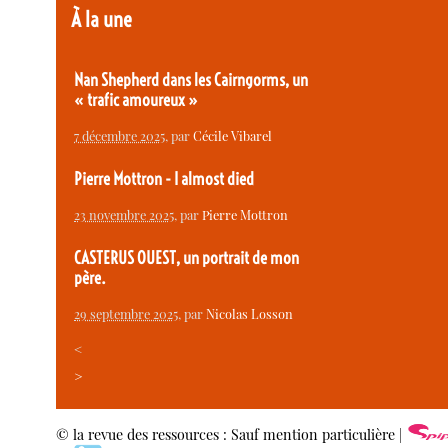
À la une
Nan Shepherd dans les Cairngorms, un
« trafic amoureux »
7 décembre 2025
, par
Cécile Vibarel
Pierre Mottron - I almost died
23 novembre 2025
, par
Pierre Mottron
CASTERUS OUEST, un portrait de mon
père.
29 septembre 2025
, par
Nicolas Losson
<
>
© la revue des ressources : Sauf mention particulière |