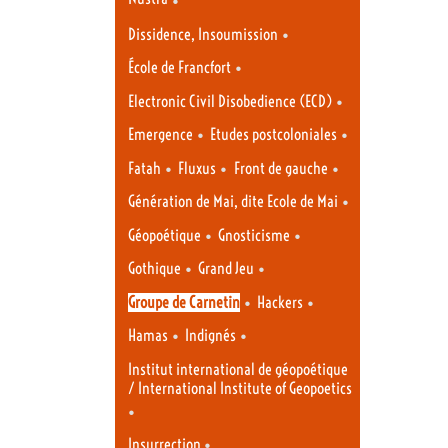
•
Dissidence, Insoumission
•
École de Francfort
•
Electronic Civil Disobedience (ECD)
•
•
Emergence
Etudes postcoloniales
•
•
•
Fatah
Fluxus
Front de gauche
•
Génération de Mai, dite Ecole de Mai
•
•
Géopoétique
Gnosticisme
•
•
Gothique
Grand Jeu
•
•
Groupe de Carnetin
Hackers
•
•
Hamas
Indignés
Institut international de géopoétique
/ International Institute of Geopoetics
•
•
Insurrection