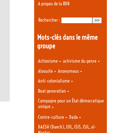
A propos de la RDR
Rechercher :
Mots-clés dans le même
groupe
•
•
Actionisme
activisme du genre
•
•
Alaouite
Anonymous
•
Anti-colonialisme
•
Beat generation
Campagne pour un État démocratique
unique
•
•
•
Contre-culture
Dada
DAESH (Daech), EIIL, ISIS, ISIL, al-
Nustra
•