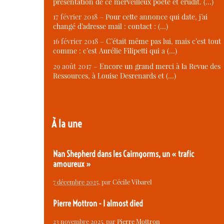
présentation de ce merveilleux poète et érudit. (…)
17 février 2018 –
Pour cette annonce qui date, j’ai
changé d’adresse mail : contact : (…)
16 février 2018 –
C’était même pas lui, mais c’est tout
comme : c’est Aurélie Filipetti qui a (…)
29 août 2017 –
Encore un grand merci à la Revue des
Ressources, à Louise Desrenards et (…)
À la une
Nan Shepherd dans les Cairngorms, un « trafic
amoureux »
7 décembre 2025
, par
Cécile Vibarel
Pierre Mottron - I almost died
23 novembre 2025
, par
Pierre Mottron