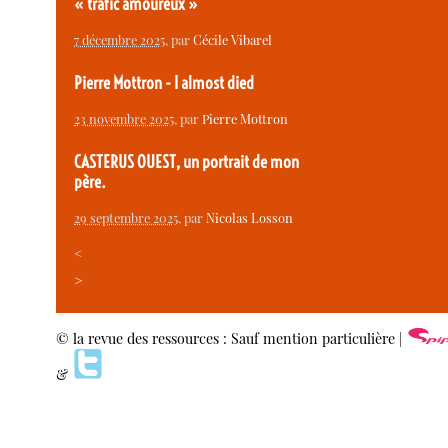
« trafic amoureux »
7 décembre 2025
, par
Cécile Vibarel
Pierre Mottron - I almost died
23 novembre 2025
, par
Pierre Mottron
CASTERUS OUEST, un portrait de mon
père.
29 septembre 2025
, par
Nicolas Losson
<
>
© la revue des ressources : Sauf mention particulière |
&