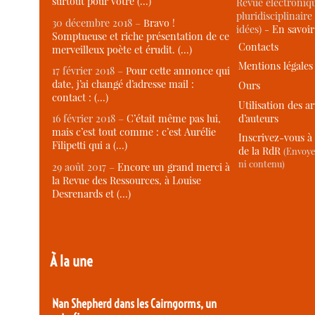
surtout pour votre (…)
Revue électroniqu
pluridisciplinaire 
30 décembre 2018 –
Bravo !
idées) -
En savoi
Somptueuse et riche présentation de ce
Contacts
merveilleux poète et érudit. (…)
Mentions légales
17 février 2018 –
Pour cette annonce qui
date, j’ai changé d’adresse mail :
Ours
contact : (…)
Utilisation des ar
d’auteurs
16 février 2018 –
C’était même pas lui,
mais c’est tout comme : c’est Aurélie
Inscrivez-vous à 
Filipetti qui a (…)
de la RdR
(Envoye
ni contenu)
29 août 2017 –
Encore un grand merci à
la Revue des Ressources, à Louise
Desrenards et (…)
À la une
Nan Shepherd dans les Cairngorms, un