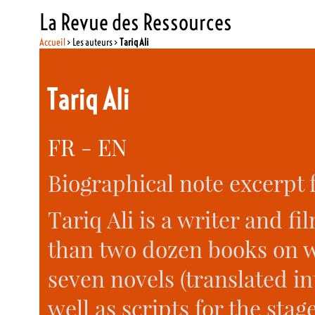
La Revue des Ressources
Accueil
> Les auteurs >
Tariq Ali
Tariq Ali
FR
-
EN
Biographical note excerpt f
Tariq Ali is a writer and 
than two dozen books on wo
seven novels (translated in
well as scripts for the stag