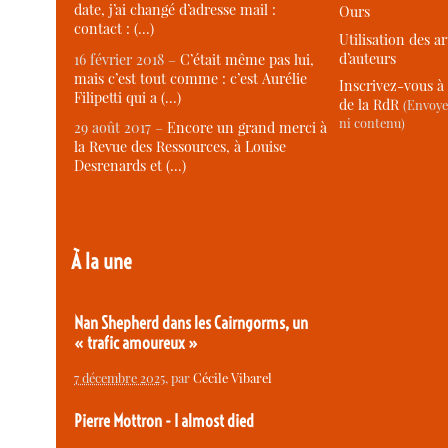
date, j’ai changé d’adresse mail :
Ours
contact : (…)
Utilisation des ar
d’auteurs
16 février 2018 –
C’était même pas lui,
mais c’est tout comme : c’est Aurélie
Inscrivez-vous à 
Filipetti qui a (…)
de la RdR
(Envoye
ni contenu)
29 août 2017 –
Encore un grand merci à
la Revue des Ressources, à Louise
Desrenards et (…)
À la une
Nan Shepherd dans les Cairngorms, un
« trafic amoureux »
7 décembre 2025
, par
Cécile Vibarel
Pierre Mottron - I almost died