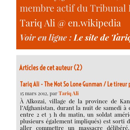
membre actif du Tribunal R
Tariq Ali @ en.wikipedia
Voir en ligne :
Le site de Tari
Articles de cet auteur (2)
Tariq Ali - The Not So Lone Gunman / Le tireur p
15 mars 2012, par
Tariq Ali
À Alkozai, village de la province de Ka
l’Afghanistan, durant la nuit de samedi à
entre 2 et 3 h du matin, un soldat améri
plusieurs également impliqués) est sorti 
aller commettre un massacre délibéré