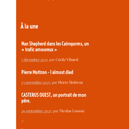
À la une
Nan Shepherd dans les Cairngorms, un
« trafic amoureux »
7 décembre 2025
, par
Cécile Vibarel
Pierre Mottron - I almost died
23 novembre 2025
, par
Pierre Mottron
CASTERUS OUEST, un portrait de mon
père.
29 septembre 2025
, par
Nicolas Losson
<