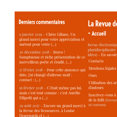
Derniers commentaires
La Revue d
-
Accueil
9 janvier 2019 –
Chère Liliane, Un
grand merci pour votre appréciation et
surtout pour votre (…)
Revue électroniqu
pluridisciplinaire 
30 décembre 2018 –
Bravo !
idées) -
En savoi
Somptueuse et riche présentation de ce
Contacts
merveilleux poète et érudit. (…)
Mentions légales
17 février 2018 –
Pour cette annonce qui
date, j’ai changé d’adresse mail :
Ours
contact : (…)
Utilisation des ar
d’auteurs
16 février 2018 –
C’était même pas lui,
mais c’est tout comme : c’est Aurélie
Inscrivez-vous à 
Filipetti qui a (…)
de la RdR
(Envoye
ni contenu)
29 août 2017 –
Encore un grand merci à
la Revue des Ressources, à Louise
Desrenards et (…)