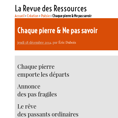
La Revue des Ressources
Accueil
>
Création
>
Poésie
>
Chaque pierre & Ne pas savoir
Chaque pierre & Ne pas savoir
jeudi 18 décembre 2014
, par
Éric Dubois
Chaque pierre
emporte les départs
Annonce
des pas fragiles
Le rêve
des passants ordinaires