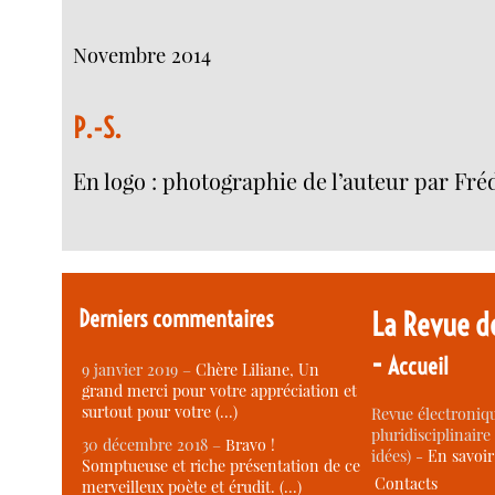
Novembre 2014
P.-S.
En logo : photographie de l’auteur par Fré
Derniers commentaires
La Revue d
-
Accueil
9 janvier 2019 –
Chère Liliane, Un
grand merci pour votre appréciation et
surtout pour votre (…)
Revue électroniqu
pluridisciplinaire 
30 décembre 2018 –
Bravo !
idées) -
En savoi
Somptueuse et riche présentation de ce
Contacts
merveilleux poète et érudit. (…)