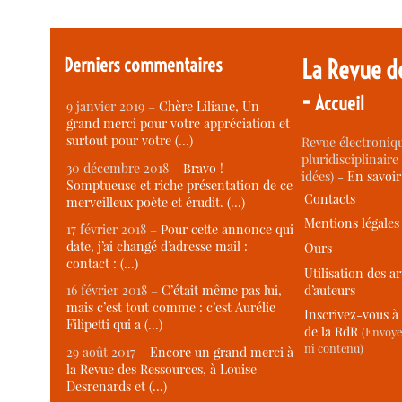
Derniers commentaires
La Revue d
-
Accueil
9 janvier 2019 –
Chère Liliane, Un
grand merci pour votre appréciation et
surtout pour votre (…)
Revue électroniqu
pluridisciplinaire 
30 décembre 2018 –
Bravo !
idées) -
En savoi
Somptueuse et riche présentation de ce
Contacts
merveilleux poète et érudit. (…)
Mentions légales
17 février 2018 –
Pour cette annonce qui
date, j’ai changé d’adresse mail :
Ours
contact : (…)
Utilisation des ar
d’auteurs
16 février 2018 –
C’était même pas lui,
mais c’est tout comme : c’est Aurélie
Inscrivez-vous à 
Filipetti qui a (…)
de la RdR
(Envoye
ni contenu)
29 août 2017 –
Encore un grand merci à
la Revue des Ressources, à Louise
Desrenards et (…)