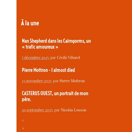
À la une
Nan Shepherd dans les Cairngorms, un
« trafic amoureux »
7 décembre 2025
, par
Cécile Vibarel
Pierre Mottron - I almost died
23 novembre 2025
, par
Pierre Mottron
CASTERUS OUEST, un portrait de mon
père.
29 septembre 2025
, par
Nicolas Losson
<
>