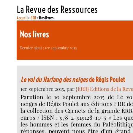
La Revue des Ressources
Accueil
>
ERR
>
Nos livres
Nos livres
Dernier ajout : 1er septembre 2015.
Le vol du Harfang des neiges
de Régis Poulet
1er septembre 2015, par
{ERR} Editions de la Rev
Parution le 10 septembre 2015 de Le vo
neiges de Régis Poulet aux éditions ERR 
la collection des Carnets de la grande ERR
euros / ISBN : 978-2-919128-10-5 « Les qu
les hommes et les femmes du Paléolithiqu
réponses, peuvent nous être d’un grand