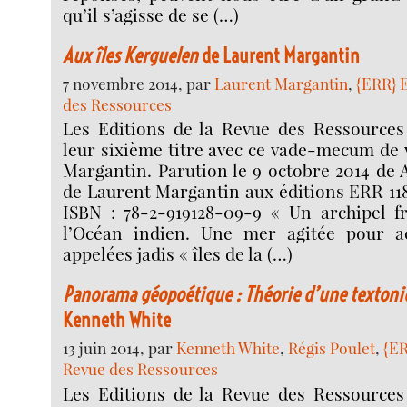
qu’il s’agisse de se (…)
Aux îles Kerguelen
de Laurent Margantin
7 novembre 2014, par
Laurent Margantin
,
{ERR} E
des Ressources
Les Editions de la Revue des Ressource
leur sixième titre avec ce vade-mecum de
Margantin. Parution le 9 octobre 2014 de 
de Laurent Margantin aux éditions ERR 118
ISBN : 78-2-919128-09-9 « Un archipel f
l’Océan indien. Une mer agitée pour ac
appelées jadis « îles de la (…)
Panorama géopoétique : Théorie d’une textoniq
Kenneth White
13 juin 2014, par
Kenneth White
,
Régis Poulet
,
{ER
Revue des Ressources
Les Editions de la Revue des Ressource