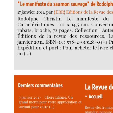
"Le manifeste du saumon sauvage" de Rodolph
17 janvier 2011, par
{ERR} Editions de la Revue de
Rodolphe Christin Le manifeste du
Caractéristiques : 10 x 14,5 cm. Couvertu
rabats, broché, 72 pages. Collection : Aut
Éditions de la revue des ressources, La
janvier 2011. ISBN-13 : 978-2-919128-04-4 Pr
Expédition et port : Pour acheter le livre c
au (…)
Derniers commentaires
La Revue d
-
Accueil
9 janvier 2019 –
Chère Liliane, Un
grand merci pour votre appréciation et
surtout pour votre (…)
Revue électroniqu
pluridisciplinaire 