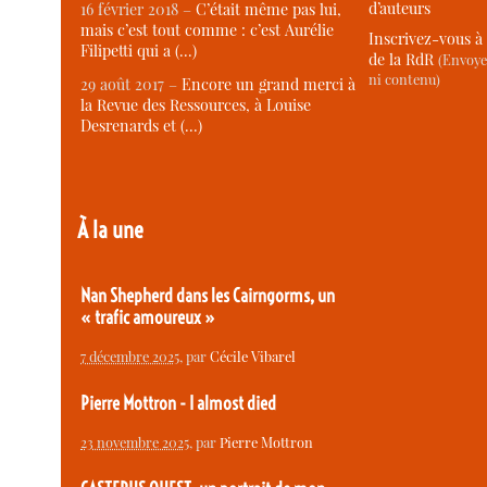
d’auteurs
16 février 2018 –
C’était même pas lui,
mais c’est tout comme : c’est Aurélie
Inscrivez-vous à 
Filipetti qui a (…)
de la RdR
(Envoye
ni contenu)
29 août 2017 –
Encore un grand merci à
la Revue des Ressources, à Louise
Desrenards et (…)
À la une
Nan Shepherd dans les Cairngorms, un
« trafic amoureux »
7 décembre 2025
, par
Cécile Vibarel
Pierre Mottron - I almost died
23 novembre 2025
, par
Pierre Mottron