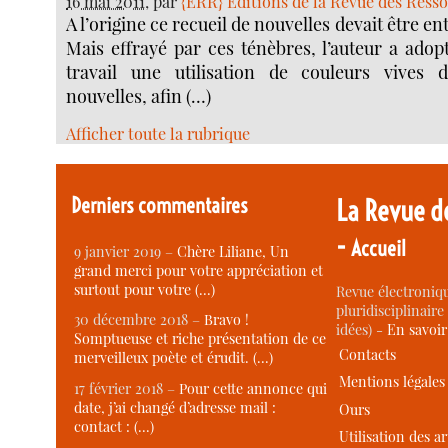
16 mai 2011
, par
{ERR} Editions de la Revue des Ress
A l’origine ce recueil de nouvelles devait être e
Mais effrayé par ces ténèbres, l’auteur a adop
travail une utilisation de couleurs vives 
nouvelles, afin (…)
Afficher toute la rubrique
Derniers commentaires
La Revue d
-
Accueil
9 janvier 2019 –
Chère Liliane, Un
grand merci pour votre appréciation et
surtout pour votre (…)
Revue électroniqu
pluridisciplinaire 
30 décembre 2018 –
Bravo !
idées) -
En savoi
Somptueuse et riche présentation de ce
Contacts
merveilleux poète et érudit. (…)
Mentions légales
17 février 2018 –
Pour cette annonce qui
date, j’ai changé d’adresse mail :
Ours
contact : (…)
Utilisation des ar