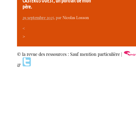
CASTERUS OUEST, un portrait de mon
père.
29 septembre 2025
, par
Nicolas Losson
<
>
© la revue des ressources : Sauf mention particulière |
&