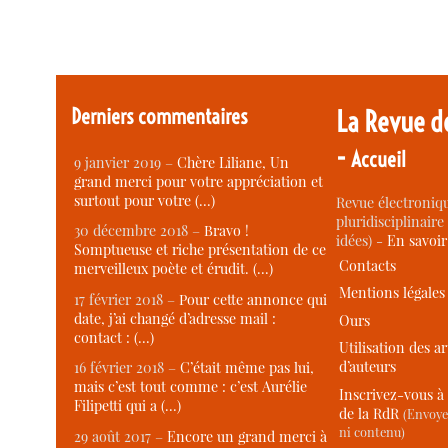
Derniers commentaires
La Revue d
-
Accueil
9 janvier 2019 –
Chère Liliane, Un
grand merci pour votre appréciation et
surtout pour votre (…)
Revue électroniqu
pluridisciplinaire 
30 décembre 2018 –
Bravo !
idées) -
En savoi
Somptueuse et riche présentation de ce
Contacts
merveilleux poète et érudit. (…)
Mentions légales
17 février 2018 –
Pour cette annonce qui
date, j’ai changé d’adresse mail :
Ours
contact : (…)
Utilisation des ar
d’auteurs
16 février 2018 –
C’était même pas lui,
mais c’est tout comme : c’est Aurélie
Inscrivez-vous à 
Filipetti qui a (…)
de la RdR
(Envoye
ni contenu)
29 août 2017 –
Encore un grand merci à