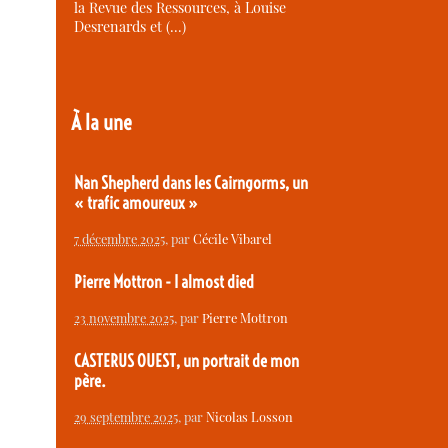
la Revue des Ressources, à Louise
Desrenards et (…)
À la une
Nan Shepherd dans les Cairngorms, un
« trafic amoureux »
7 décembre 2025
, par
Cécile Vibarel
Pierre Mottron - I almost died
23 novembre 2025
, par
Pierre Mottron
CASTERUS OUEST, un portrait de mon
père.
29 septembre 2025
, par
Nicolas Losson