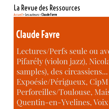
La Revue des Ressources
Accueil
> Les auteurs >
Claude Favre
Claude Favre
Lectures/Perfs seule ou a
Pifarély (violon jazz), Nico
samples), des circassiens...
Expoésie/Périgueux, CipM 
Perforeilles/Toulouse, Mai
Quentin-en-Yvelines, Voix