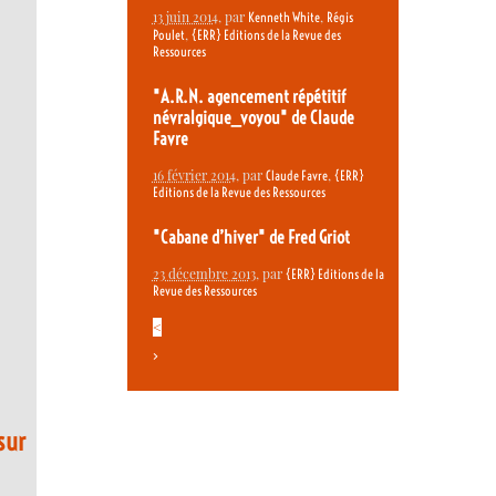
13 juin 2014
, par
,
Kenneth White
Régis
,
Poulet
{ERR} Editions de la Revue des
Ressources
"A.R.N. agencement répétitif
névralgique_voyou" de Claude
Favre
16 février 2014
, par
,
Claude Favre
{ERR}
Editions de la Revue des Ressources
"Cabane d’hiver" de Fred Griot
23 décembre 2013
, par
{ERR} Editions de la
Revue des Ressources
<
>
sur