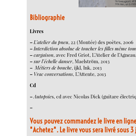
Bibliographie
Livres
–
L’atelier du pneu
, 22 (Montée) des poètes, 2006
–
Interdiction absolue de toucher les filles même tom
–
cargaison
, avec Fred Griot, L’Atelier de l’Agneau
–
sur l’échelle danser
, Maelström, 2013
–
Métiers de bouche
, ijkl, Ink, 2013
–
Vrac conversations
, L’Attente, 2013
Cd
–
Autopsie
s, cd avec Nicolas Dick (guitare électri
–
Vous pouvez commandez le livre en ligne 
"Achetez". Le livre vous sera livré sous 3 