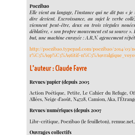
Poezibao
Elle vient au langage, l’instance qui ne dit pas « je 
dire devient. Excroissance, au sujet le verbe coll
viennent peut-être, deux ou trois virgules nouées
déblatère, « son propre mouvement est sa source ». 
but, une machine enrayée : A.R.N. agencement répé
http://poezibao.typepad.com/poezibao/2014/03/
r%C3%A9p%C3%A9titif-n%C3%A9vralgique_voyou-
L’auteur : Claude Favre
Revues/papier (depuis 2005
Action Poétique, Petite, Le Cahier du Refuge, O
Allées, Neige d’août, N4728, Camion, Aka, l’Étrangè
Revues/numériques (depuis 2007
Libr-critique, Poezibao (le feuilleton), remue.ne
Ouvrages collectifs