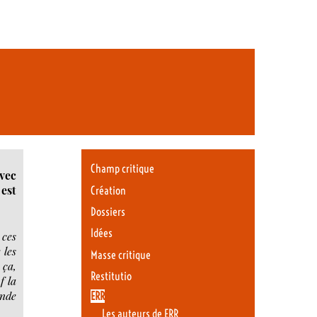
Champ critique
avec
 est
Création
Dossiers
Idées
 ces
 les
Masse critique
 ça,
Restitutio
f la
onde
ERR
Les auteurs de ERR