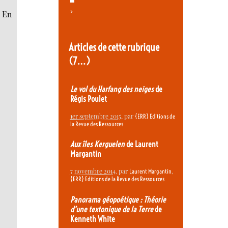
>
. En
Articles de cette rubrique
(7…)
Le vol du Harfang des neiges
de
Régis Poulet
1er septembre 2015
, par
{ERR} Editions de
la Revue des Ressources
Aux îles Kerguelen
de Laurent
Margantin
7 novembre 2014
, par
,
Laurent Margantin
{ERR} Editions de la Revue des Ressources
Panorama géopoétique : Théorie
d’une textonique de la Terre
de
Kenneth White