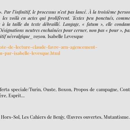
». Par l’infinitif, le processus n’est pas lancé. À la troisième perso
é, les voilà en actes qui prolifèrent. Textes peu ponctués, comme
 à la taille du texte débraillé. Langage, « fatum », elle conda
Désignations neutres enchaînées pour cerner, non pas « pour », pa
titif névralgique_voyou.
Isabelle Levesque
note-de-lecture-claude-favre-arn-agencement-
par-isabelle-levesque.html
fferta speciale/Turin, Ouste, Boxon, Propos de campagne, Con
re, Esprit...
t, Hors-Sol, Les Cahiers de Benjy, Œuvres ouvertes, Mutantisme.