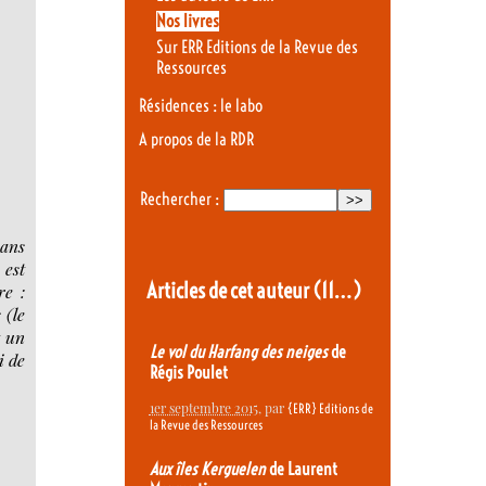
Nos livres
Sur ERR Editions de la Revue des
Ressources
Résidences : le labo
A propos de la RDR
Rechercher :
sans
 est
Articles de cet auteur
(11…)
re :
 (le
t un
Le vol du Harfang des neiges
de
i de
Régis Poulet
1er septembre 2015
, par
{ERR} Editions de
la Revue des Ressources
Aux îles Kerguelen
de Laurent