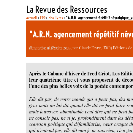
La Revue des Ressources
Accueil
>
ERR
>
Nos livres
>
"A.R.N. agencement répétitif névralgique_v
"A.R.N. agencement répétitif né
dimanche 16 février 2014
, par
Claude Favre
,
{ERR} Editions de
Après le Cabane d’hiver de Fred Griot, Les Editi
leur quatrième titre et vous proposent de décou
l’une des plus belles voix de la poésie contempor
Elle dit pas, de votre monde qui a peur pas, des mot
gros mots on lui dit quand elle dit ne peut faire se
mots louvoyer, abominable veut dire qui ne peut pas 
ne console pas, ne si je, profondément dans les détail
scansion poétique qui défamiliarise, cœur craque dir
qui n’entend pas, elle dit non je ne sais rien, rien ga