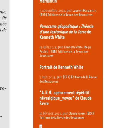
Margantin
7 novembre 2014
, par
,
Laurent Margantin
nne,
{ERR} Editions de la Revue des Ressources
 ils
mnée
Panorama géopoétique : Théorie
s de
d’une textonique de la Terre
de
Kenneth White
13 juin 2014
, par
,
Kenneth White
Régis
,
Poulet
{ERR} Editions de la Revue des
Ressources
Portrait de Kenneth White
5 juin 2014
, par
{ERR} Editions de la Revue
des Ressources
tre-
"A.R.N. agencement répétitif
névralgique_voyou" de Claude
Favre
16 février 2014
, par
,
Claude Favre
{ERR}
..
Editions de la Revue des Ressources
<