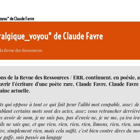
oyou" de Claude Favre
vralgique_voyou" de Claude Favre
 la Revue des Ressources
ons de la Revue des Ressources / ERR, continuent, en poésie, 
vrir l’écriture d’une poète rare, Claude Favre. Claude Favre
aine actuelle.
s qui oppose à tout ce qui fait peur l’alibi mot coupable, assez de
mblant certains mots sont des actes, assez vous retrancher derrière
avoir de nom, je ne suis pas, pas d’envie ne, je ne me, ça ira ira
s ne sais que, et que rien, rien, rien, rien, limons, rien, rien, sau
e, simplement rien, mais cela suffit, c’est bien contre dires du m
re gaffe, suis passée au langage