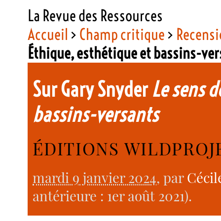
La Revue des Ressources
Accueil
>
Champ critique
>
Recensi
Éthique, esthétique et bassins-ve
Sur Gary Snyder
Le sens d
bassins-versants
ÉDITIONS WILDPROJE
mardi 9 janvier 2024
, par
Cécil
antérieure : 1er août 2021).