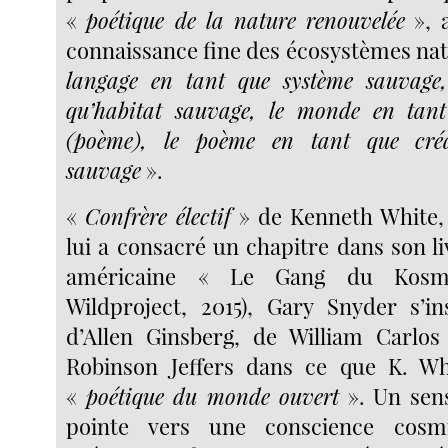
«
poétique de la nature renouvelée
», 
connaissance fine des écosystèmes nat
langage en tant que système sauvage, 
qu’habitat sauvage, le monde en tant
(poème), le poème en tant que créat
sauvage
».
«
Confrère électif
» de Kenneth White, 
lui a consacré un chapitre dans son li
américaine « Le Gang du Kosmo
Wildproject, 2015), Gary Snyder s’in
d’Allen Ginsberg, de William Carlos
Robinson Jeffers dans ce que K. Wh
«
poétique du monde ouvert
». Un sens
pointe vers une conscience cosm