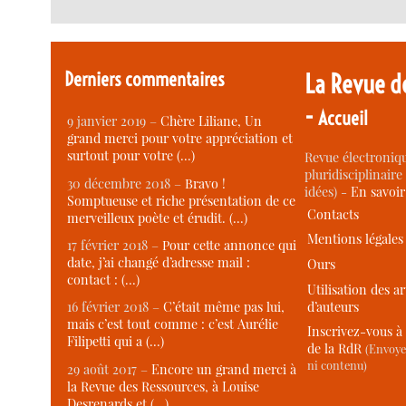
Derniers commentaires
La Revue d
-
Accueil
9 janvier 2019 –
Chère Liliane, Un
grand merci pour votre appréciation et
surtout pour votre (…)
Revue électroniqu
pluridisciplinaire 
30 décembre 2018 –
Bravo !
idées) -
En savoi
Somptueuse et riche présentation de ce
Contacts
merveilleux poète et érudit. (…)
Mentions légales
17 février 2018 –
Pour cette annonce qui
date, j’ai changé d’adresse mail :
Ours
contact : (…)
Utilisation des ar
d’auteurs
16 février 2018 –
C’était même pas lui,
mais c’est tout comme : c’est Aurélie
Inscrivez-vous à 
Filipetti qui a (…)
de la RdR
(Envoye
ni contenu)
29 août 2017 –
Encore un grand merci à
la Revue des Ressources, à Louise
Desrenards et (…)