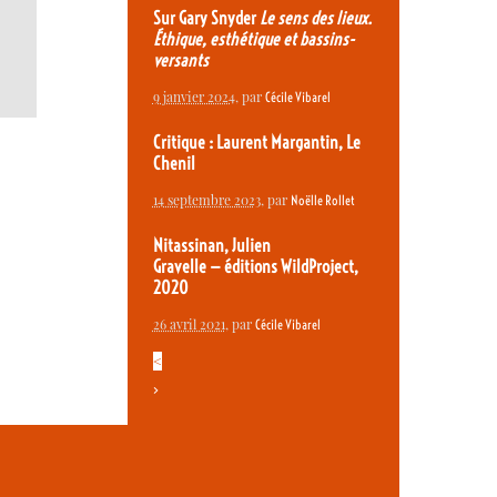
Sur Gary Snyder
Le sens des lieux.
Éthique, esthétique et bassins-
versants
9 janvier 2024
, par
Cécile Vibarel
Critique : Laurent Margantin, Le
Chenil
14 septembre 2023
, par
Noëlle Rollet
Nitassinan, Julien
Gravelle — éditions WildProject,
2020
26 avril 2021
, par
Cécile Vibarel
<
>