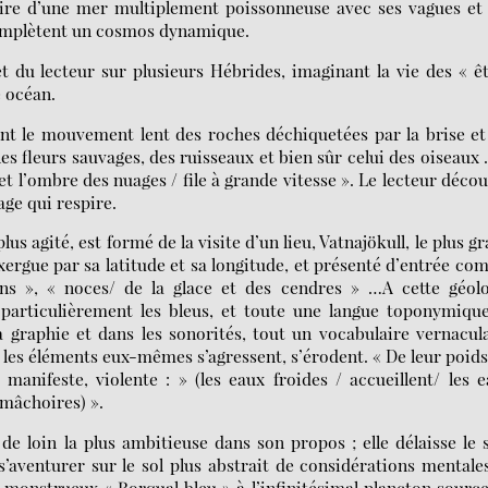
l’aire d’une mer multiplement poissonneuse avec ses vagues et
complètent un cosmos dynamique.
 du lecteur sur plusieurs Hébrides, imaginant la vie des « ê
e océan.
ent le mouvement lent des roches déchiquetées par la brise et
les fleurs sauvages, des ruisseaux et bien sûr celui des oiseaux
 et l’ombre des nuages / file à grande vitesse ». Le lecteur déco
ge qui respire.
 agité, est formé de la visite d’un lieu, Vatnajökull, le plus g
 exergue par sa latitude et sa longitude, et présenté d’entrée c
ns », « noces/ de la glace et des cendres » …A cette géolo
 particulièrement les bleus, et toute une langue toponymiqu
 graphie et dans les sonorités, tout un vocabulaire vernacul
les éléments eux-mêmes s’agressent, s’érodent. « De leur poids
 manifeste, violente : » (les eaux froides / accueillent/ les 
 mâchoires) ».
de loin la plus ambitieuse dans son propos ; elle délaisse le 
aventurer sur le sol plus abstrait de considérations mentale
 monstrueux « Rorqual bleu » à l’infinitésimal plancton sourc