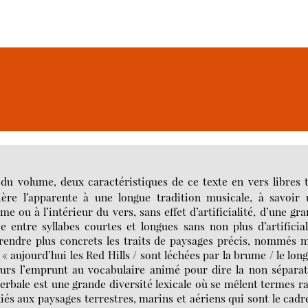
du volume, deux caractéristiques de ce texte en vers libres 
ère l’apparente à une longue tradition musicale, à savoir 
me ou à l’intérieur du vers, sans effet d’artificialité, d’une gr
 entre syllabes courtes et longues sans non plus d’artificial
 rendre plus concrets les traits de paysages précis, nommés 
« aujourd’hui les Red Hills / sont léchées par la brume / le lon
leurs l’emprunt au vocabulaire animé pour dire la non sépara
erbale est une grande diversité lexicale où se mêlent termes r
liés aux paysages terrestres, marins et aériens qui sont le cadr