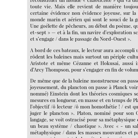
toute vie. Mais elle revient de manière toujou
certaine évidence non évidence joyeuse, sur la 
monde marin et aérien qui sont le souci de la 
Une goélette de pêcheurs, au début du poème, qui
et-sept » — et à la fin, un navire d’exploration sc
et s’engage / dans le passage du Nord-Ouest ».
A bord de ces bateaux, le lecteur aura accompli u
rôdent les baleines mais surtout un périple cultu
Aristote et même Cézanne et Hokusai, aussi 
d’Arcy Thompson, pour s’engager en fin de volume
De même que de la baleine monstrueuse on passe 
joyeusement, du plancton on passe à Planck voir
nommé) Einstein dont les théories cosmiques se
mesures en longueur, en masse et en temps de Plan
l’objectif /ô lecteur /ô mon homothétie ! / est q
juger le plancton ». Platon, nominé pour son C
langage, se voit ostracisé pour sa métaphysique e
un beau système / chaotique ». Avec « - un sal
métaphysique / dans les masses mouvantes et pan