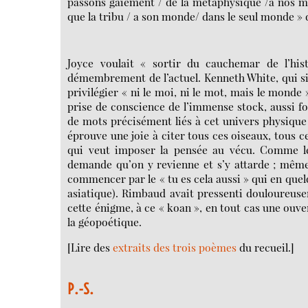
passons gaiement / de la métaphysique /à nos mét
que la tribu / a son monde/ dans le seul monde »
Joyce voulait « sortir du cauchemar de l’hi
démembrement de l’actuel. Kenneth White, qui sig
privilégier « ni le moi, ni le mot, mais le monde
prise de conscience de l’immense stock, aussi fo
de mots précisément liés à cet univers physique d
éprouve une joie à citer tous ces oiseaux, tous c
qui veut imposer la pensée au vécu. Comme le r
demande qu’on y revienne et s’y attarde ; même a
commencer par le « tu es cela aussi » qui en que
asiatique). Rimbaud avait pressenti douloureuse
cette énigme, à ce « koan », en tout cas une ouv
la géopoétique.
[Lire des
extraits des trois poèmes
du recueil.]
P.-S.