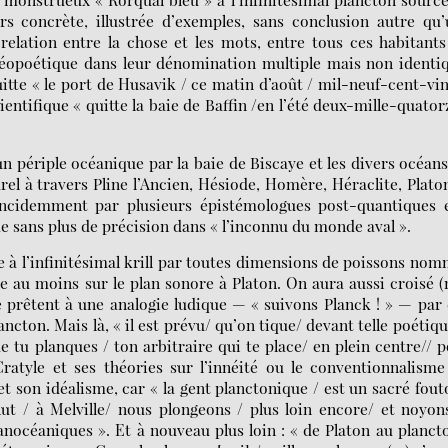
rs concrète, illustrée d’exemples, sans conclusion autre qu
relation entre la chose et les mots, entre tous ces habitant
géopoétique dans leur dénomination multiple mais non identi
tte « le port de Husavik / ce matin d’août / mil-neuf-cent-vi
ientifique « quitte la baie de Baffin /en l’été deux-mille-quator
n périple océanique par la baie de Biscaye et les divers océan
rel à travers Pline l’Ancien, Hésiode, Homère, Héraclite, Plato
incidemment par plusieurs épistémologues post-quantiques 
 sans plus de précision dans « l’inconnu du monde aval ».
à l’infinitésimal krill par toutes dimensions de poissons no
e au moins sur le plan sonore à Platon. On aura aussi croisé 
 prêtent à une analogie ludique — « suivons Planck ! » — par
cton. Mais là, « il est prévu/ qu’on tique/ devant telle poétiqu
ue tu planques / ton arbitraire qui te place/ en plein centre// 
ratyle et ses théories sur l’innéité ou le conventionnalism
t son idéalisme, car « la gent planctonique / est un sacré fout
ut / à Melville/ nous plongeons / plus loin encore/ et noyon
océaniques ». Et à nouveau plus loin : « de Platon au planct