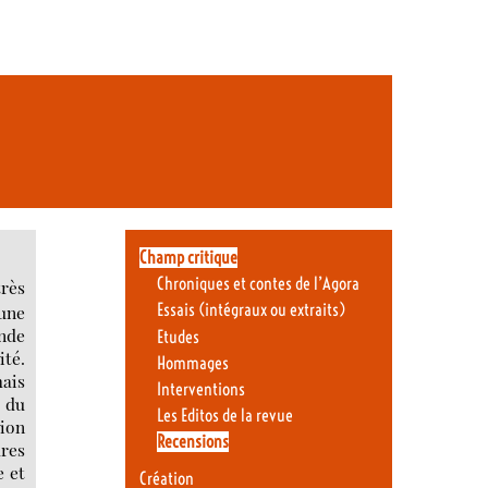
Champ critique
Chroniques et contes de l’Agora
très
Essais (intégraux ou extraits)
une
ande
Etudes
ité.
Hommages
mais
Interventions
g du
Les Editos de la revue
tion
Recensions
ares
e et
Création