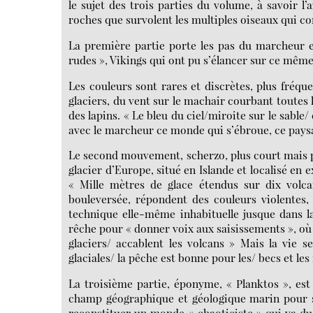
le sujet des trois parties du volume, à savoir 
roches que survolent les multiples oiseaux qui 
La première partie porte les pas du marcheur et
rudes », Vikings qui ont pu s’élancer sur ce mêm
Les couleurs sont rares et discrètes, plus fréqu
glaciers, du vent sur le machair courbant toutes 
des lapins. « Le bleu du ciel/miroite sur le sable/
avec le marcheur ce monde qui s’ébroue, ce paysa
Le second mouvement, scherzo, plus court mais plus
glacier d’Europe, situé en Islande et localisé en
« Mille mètres de glace étendus sur dix volca
bouleversée, répondent des couleurs violentes,
technique elle-même inhabituelle jusque dans la
rêche pour « donner voix aux saisissements », où 
glaciers/ accablent les volcans » Mais la vie se
glaciales/ la pêche est bonne pour les/ becs et les
La troisième partie, éponyme, « Planktos », est 
champ géographique et géologique marin pour s’
reconstituer un monde « chaoticiste » qui va du