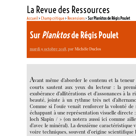
La Revue des Ressources
Accueil
>
Champ critique
>
Recensions
>
Sur Planktos de Régis Poulet
Sur
Planktos
de Régis Poulet
mardi 9 octobre 2018
, par
Michèle Duclos
A
vant même d’aborder le contenu et la teneur 
courts sautent aux yeux du lecteur : la premi
exubérance d’allitérations et d’assonances à la ri
beauté, jointe à un rythme très net d’alternance
Comme si l’ouïe venait renforcer la volonté de
échappant à une représentation visuelle directe : 
loch Slapin / » (on notera aussi ici comme ail
d’avec le minéral). La deuxième caractéristique v
voire techniques, souvent d’origine scientifique 