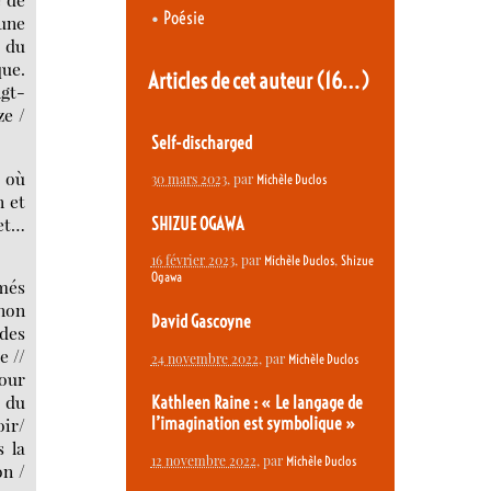
•
Poésie
’une
s du
que.
Articles de cet auteur
(16…)
ngt-
ze /
Self-discharged
s où
30 mars 2023
, par
Michèle Duclos
n et
et…
SHIZUE OGAWA
16 février 2023
, par
,
Michèle Duclos
Shizue
Ogawa
mmés
(non
David Gascoyne
 des
e //
24 novembre 2022
, par
Michèle Duclos
pour
e du
Kathleen Raine : « Le langage de
l’imagination est symbolique »
oir/
s la
12 novembre 2022
, par
Michèle Duclos
on /