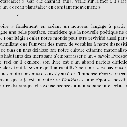
azoaires ». Car « le chaman [qui] / veille sur la mer (…) s’as
 d’un « océan planétaire/ en constant mouvement ».
&
stoire » finalement en créant un nouveau langage à partir
ne une belle postface, considère que la nouvelle poétique ne 
 ». Pour Régis Poulet notre monde peut être revivifié aussi par
urmillant que l’univers des mers, de vocables à notre disposit
e plus en plus délaissé par notre culture citadine matérialiste
es habitants des mers sans s’embarrasser d’un « savoir livresq
éel qu’il explore, son livre est d’un abord parfois difficil
lors tout le savoir qu’il aura utilisé ne nous sera pas ouver
lques mots nous ouvre sans s’y arrêter l’immense réserve du sa
ment que « je est un autre » ;
Planktos
est une réponse possib
erture dynamique et joyeuse propre au nomadisme intellectuel 