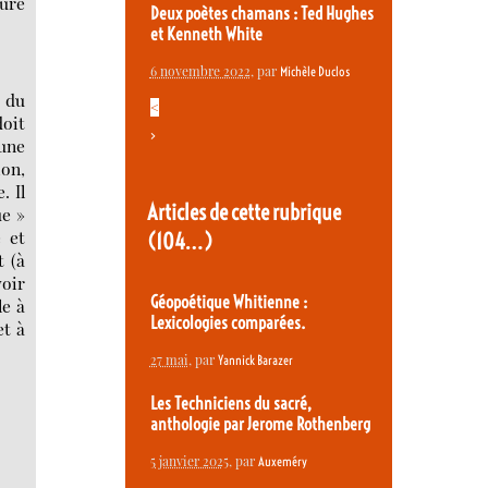
sure
Deux poètes chamans : Ted Hughes
et Kenneth White
6 novembre 2022
, par
Michèle Duclos
 du
<
doit
>
 une
ion,
. Il
Articles de cette rubrique
ue »
e et
(104…)
t (à
voir
Géopoétique Whitienne :
le à
Lexicologies comparées.
et à
27 mai
, par
Yannick Barazer
Les Techniciens du sacré,
anthologie par Jerome Rothenberg
5 janvier 2025
, par
Auxeméry