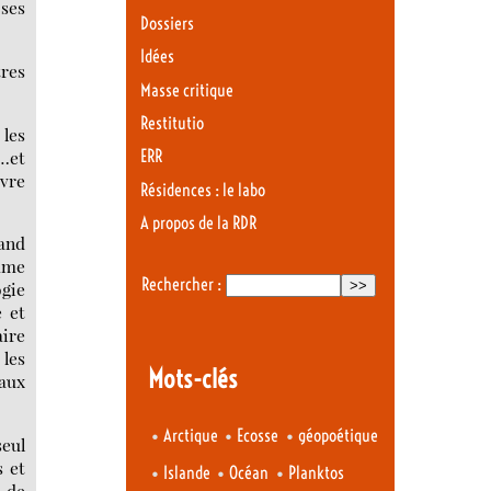
 ses
Dossiers
Idées
tres
Masse critique
Restitutio
 les
 …et
ERR
uvre
Résidences : le labo
A propos de la RDR
rand
omme
Rechercher :
gie
e et
aire
 les
Mots-clés
eaux
•
•
•
Arctique
Ecosse
géopoétique
seul
s et
•
•
•
Islande
Océan
Planktos
e de