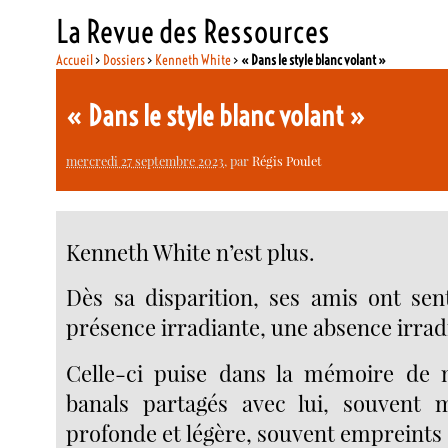
La Revue des Ressources
Accueil
>
Dossiers
>
Kenneth White
>
« Dans le style blanc volant »
« Dans le style blanc volant »
mercredi 27 septembre 2023
, par
Régis Poulet
Kenneth White n’est plus.
Dès sa disparition, ses amis ont sent
présence irradiante, une absence irrad
Celle-ci puise dans la mémoire de
banals partagés avec lui, souvent m
profonde et légère, souvent empreints