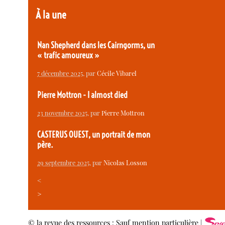
À la une
Nan Shepherd dans les Cairngorms, un
« trafic amoureux »
7 décembre 2025
, par
Cécile Vibarel
Pierre Mottron - I almost died
23 novembre 2025
, par
Pierre Mottron
CASTERUS OUEST, un portrait de mon
père.
29 septembre 2025
, par
Nicolas Losson
<
>
© la revue des ressources : Sauf mention particulière |