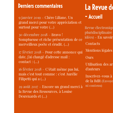
Derniers commentaires
La Revue d
-
Accueil
9 janvier 2019 –
Chère Liliane, Un
grand merci pour votre appréciation et
surtout pour votre (…)
Revue électroniqu
pluridisciplinaire 
30 décembre 2018 –
Bravo !
idées) -
En savoi
Somptueuse et riche présentation de ce
Contacts
merveilleux poète et érudit. (…)
Mentions légales
17 février 2018 –
Pour cette annonce qui
date, j’ai changé d’adresse mail :
Ours
contact : (…)
Utilisation des ar
d’auteurs
16 février 2018 –
C’était même pas lui,
mais c’est tout comme : c’est Aurélie
Inscrivez-vous à 
Filipetti qui a (…)
de la RdR
(Envoye
ni contenu)
29 août 2017 –
Encore un grand merci à
la Revue des Ressources, à Louise
Desrenards et (…)