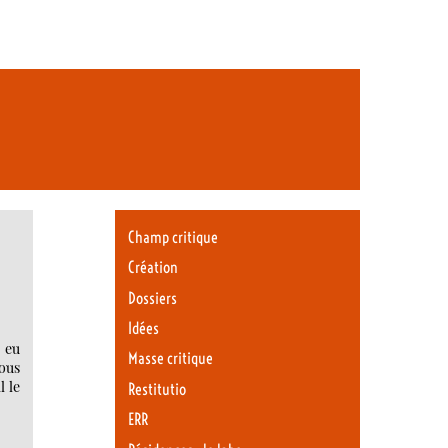
Champ critique
Création
Dossiers
Idées
i eu
Masse critique
ous
l le
Restitutio
ERR