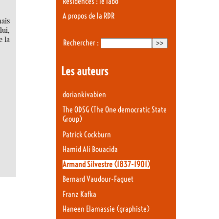
Résidences : le labo
A propos de la RDR
mais
lui,
e la
Rechercher :
Les auteurs
doriankivabien
The ODSG (The One democratic State
Group)
Patrick Cockburn
Hamid Ali Bouacida
Armand Silvestre (1837-1901)
Bernard Vaudour-Faguet
Franz Kafka
Haneen Elamassie (graphiste)