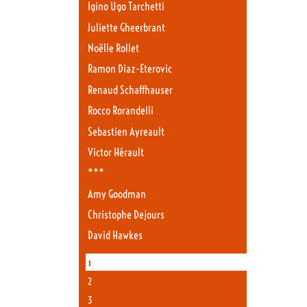
Igino Ugo Tarchetti
Juliette Gheerbrant
Noëlle Rollet
Ramon Diaz-Eterovic
Renaud Schaffhauser
Rocco Rorandelli
Sebastien Ayreault
Victor Hérault
***
Amy Goodman
Christophe Dejours
David Hawkes
1
2
3