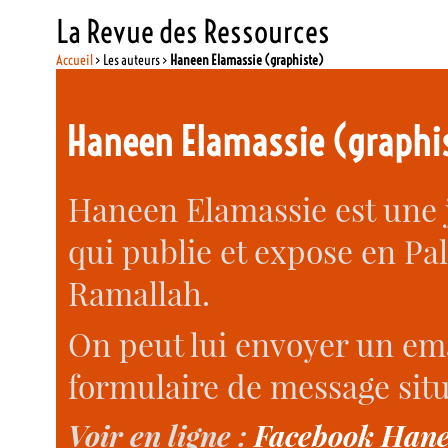
La Revue des Ressources
Accueil
> Les auteurs >
Haneen Elamassie (graphiste)
Haneen Elamassie (graphi
Haneen Elamassie est une 
qui publie et expose en Pa
Ramallah.
On peut lui envoyer un ema
formulaire de message situ
Voir en ligne :
Facebook Hane