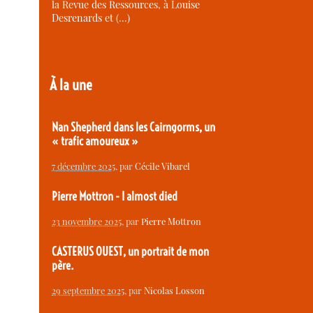
la Revue des Ressources, à Louise
Desrenards et (…)
À la une
Nan Shepherd dans les Cairngorms, un
« trafic amoureux »
7 décembre 2025
, par
Cécile Vibarel
Pierre Mottron - I almost died
23 novembre 2025
, par
Pierre Mottron
CASTERUS OUEST, un portrait de mon
père.
29 septembre 2025
, par
Nicolas Losson