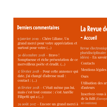
Derniers commentaires
La Revue d
-
Accueil
9 janvier 2019 –
Chère Liliane, Un
grand merci pour votre appréciation et
surtout pour votre (…)
Revue électroniqu
pluridisciplinaire 
30 décembre 2018 –
Bravo !
idées) -
En savoi
Somptueuse et riche présentation de ce
Contacts
merveilleux poète et érudit. (…)
Mentions légales
17 février 2018 –
Pour cette annonce qui
date, j’ai changé d’adresse mail :
Ours
contact : (…)
Utilisation des ar
d’auteurs
16 février 2018 –
C’était même pas lui,
mais c’est tout comme : c’est Aurélie
Inscrivez-vous à 
Filipetti qui a (…)
de la RdR
(Envoye
ni contenu)
29 août 2017 –
Encore un grand merci à