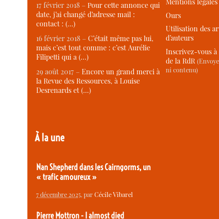
Mentions légales
17 février 2018 –
Pour cette annonce qui
date, j’ai changé d’adresse mail :
Ours
contact : (…)
Utilisation des ar
d’auteurs
16 février 2018 –
C’était même pas lui,
mais c’est tout comme : c’est Aurélie
Inscrivez-vous à 
Filipetti qui a (…)
de la RdR
(Envoye
ni contenu)
29 août 2017 –
Encore un grand merci à
la Revue des Ressources, à Louise
Desrenards et (…)
À la une
Nan Shepherd dans les Cairngorms, un
« trafic amoureux »
7 décembre 2025
, par
Cécile Vibarel
Pierre Mottron - I almost died