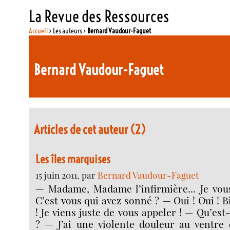
La Revue des Ressources
Accueil
> Les auteurs >
Bernard Vaudour-Faguet
Bernard Vaudour-Faguet
Articles de cet auteur (2)
Les îles marquises
15 juin 2011, par
Bernard Vaudour-Faguet
— Madame, Madame l’infirmière... Je vous 
C’est vous qui avez sonné ? — Oui ! Oui ! B
! Je viens juste de vous appeler ! — Qu’est
? — J’ai une violente douleur au ventre 