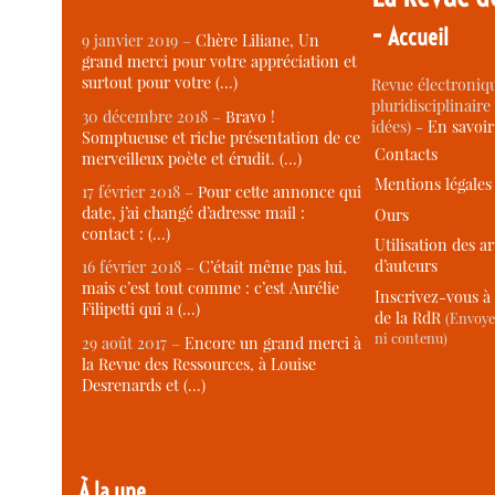
-
Accueil
9 janvier 2019 –
Chère Liliane, Un
grand merci pour votre appréciation et
surtout pour votre (…)
Revue électroniqu
pluridisciplinaire 
30 décembre 2018 –
Bravo !
idées) -
En savoi
Somptueuse et riche présentation de ce
Contacts
merveilleux poète et érudit. (…)
Mentions légales
17 février 2018 –
Pour cette annonce qui
date, j’ai changé d’adresse mail :
Ours
contact : (…)
Utilisation des ar
d’auteurs
16 février 2018 –
C’était même pas lui,
mais c’est tout comme : c’est Aurélie
Inscrivez-vous à 
Filipetti qui a (…)
de la RdR
(Envoye
ni contenu)
29 août 2017 –
Encore un grand merci à
la Revue des Ressources, à Louise
Desrenards et (…)
À la une