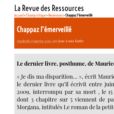
La Revue des Ressources
Accueil
>
Champ critique
>
Recensions
>
Chappaz l’émerveillé
Chappaz l’émerveillé
vendredi 15 janvier 2010
, par
Jean-Louis Kuffer
Le dernier livre, posthume, de Mauri
« Je dis ma disparition… », écrit Mau
le dernier livre qu’il écrivit entre jui
2009, interrompu par sa mort , le 15 
dont 3 chapitre sur 5 viennent de pa
Morgana, intitulés Le roman de la petite