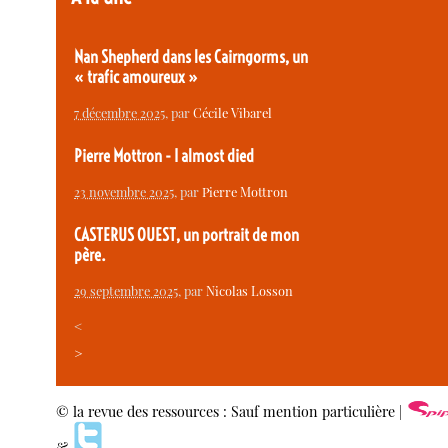
Nan Shepherd dans les Cairngorms, un
« trafic amoureux »
7 décembre 2025
, par
Cécile Vibarel
Pierre Mottron - I almost died
23 novembre 2025
, par
Pierre Mottron
CASTERUS OUEST, un portrait de mon
père.
29 septembre 2025
, par
Nicolas Losson
<
>
© la revue des ressources : Sauf mention particulière |
&