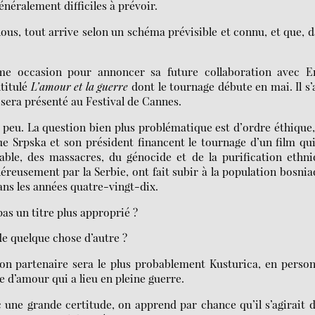
énéralement difficiles à prévoir.
us, tout arrive selon un schéma prévisible et connu, et que, 
.
ême occasion pour annoncer sa future collaboration avec E
ntitulé
L’amour et la guerre
dont le tournage débute en mai. Il s’
 sera présenté au Festival de Cannes.
peu. La question bien plus problématique est d’ordre éthique
que Srpska et son président financent le tournage d’un film qu
ble, des massacres, du génocide et de la purification ethn
éreusement par la Serbie, ont fait subir à la population bosni
ans les années quatre-vingt-dix.
pas un titre plus approprié ?
de quelque chose d’autre ?
(son partenaire sera le plus probablement Kusturica, en perso
e d’amour qui a lieu en pleine guerre.
 une grande certitude, on apprend par chance qu’il s’agirait 