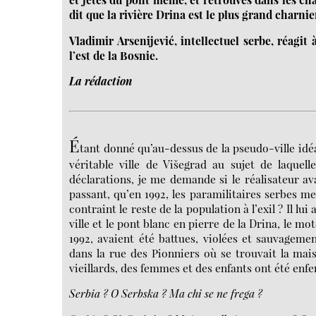
dit que la rivière Drina est le plus grand charnier
Vladimir Arsenijević, intellectuel serbe, réagit
l’est de la Bosnie.
La rédaction
É
tant donné qu’au-dessus de la pseudo-ville idéa
véritable ville de Višegrad au sujet de laquel
déclarations, je me demande si le réalisateur av
passant, qu’en 1992, les paramilitaires serbes m
contraint le reste de la population à l’exil ? Il lu
ville et le pont blanc en pierre de la Drina, le m
1992, avaient été battues, violées et sauvagement
dans la rue des Pionniers où se trouvait la mai
vieillards, des femmes et des enfants ont été enfe
Serbia ? O Serbska ? Ma chi se ne frega ?