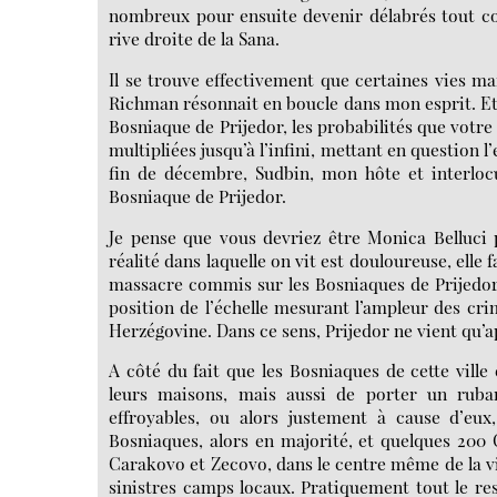
nombreux pour ensuite devenir délabrés tout com
rive droite de la Sana.
Il se trouve effectivement que certaines vies ma
Richman résonnait en boucle dans mon esprit. Et
Bosniaque de Prijedor, les probabilités que votr
multipliées jusqu’à l’infini, mettant en question
fin de décembre, Sudbin, mon hôte et interlocu
Bosniaque de Prijedor.
Je pense que vous devriez être Monica Belluci 
réalité dans laquelle on vit est douloureuse, elle 
massacre commis sur les Bosniaques de Prijedor 
position de l’échelle mesurant l’ampleur des cr
Herzégovine. Dans ce sens, Prijedor ne vient qu’a
A côté du fait que les Bosniaques de cette vill
leurs maisons, mais aussi de porter un ruba
effroyables, ou alors justement à cause d’eu
Bosniaques, alors en majorité, et quelques 200 
Carakovo et Zecovo, dans le centre même de la vi
sinistres camps locaux. Pratiquement tout le rest