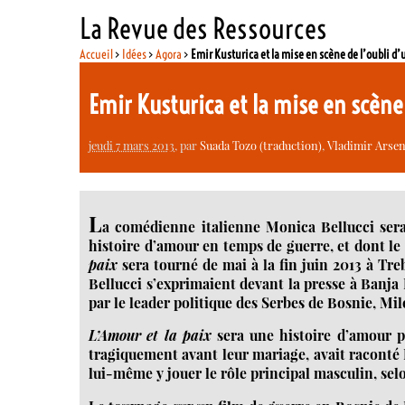
La Revue des Ressources
Accueil
>
Idées
>
Agora
>
Emir Kusturica et la mise en scène de l’oubli d
Emir Kusturica et la mise en scène
jeudi 7 mars 2013
, par
Suada Tozo (traduction)
,
Vladimir Arsen
L
a comédienne italienne Monica Bellucci sera
histoire d’amour en temps de guerre, et dont l
paix
sera tourné de mai à la fin juin 2013 à Tre
Bellucci s’exprimaient devant la presse à Banja L
par le leader politique des Serbes de Bosnie, Mi
L’Amour et la paix
sera une histoire d’amour p
tragiquement avant leur mariage, avait raconté K
lui-même y jouer le rôle principal masculin, sel