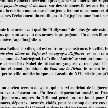
Monica Bellucci intervient après que la star américaine Ange
u pays du sang et du miel
, sur des violences faites aux fe
onte la relation amoureuse d’une jeune femme musulmane et 
après l’éclatement du conflit, avait été jugé comme "anti-se
.
Emir Kusturica avait qualifié "Hollywood" de "plus grande usin
cons qui sont souvent des armes de propagande. Un de ces films
s naïve, Angelina Jolie. »
 Belluci la ville qu’il est en train de construire. En effet, 
oir chat blanc
ou
Papa est en voyages d’affaires
, est en trai
ne, nommée Andricgrad. La "ville d’Andric" se veut un homma
e et seul Prix Nobel de littérature yougoslave (en 1961). L’i
tation cinématographique du
Pont sur la Drina
, le roman le 
ne petite ville multiethnique de Bosnie du XVIe siècle jusqu’
st un ancien terrain de sport, qui a servi au début de la guerr
 avant déportation... Un lieu de déportation massif, un Dr
s jugements auprès du Tribunal pénal international pour l’
morts, déportés, torturés, violés, pour beaucoup d’entre eux 
arniers autour de Višegrad et dans la rivière Drina elle même