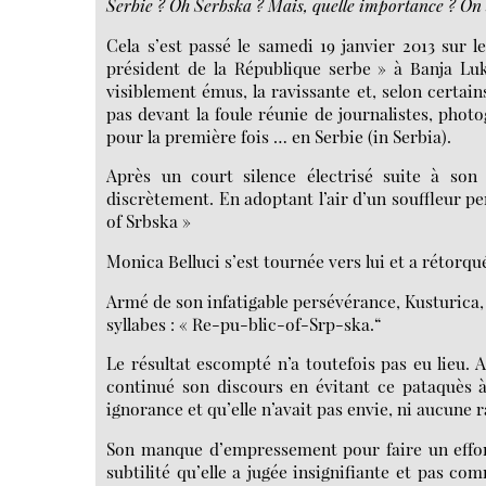
Serbie ? Oh Serbska ? Mais, quelle importance ? On 
Cela s’est passé le samedi 19 janvier 2013 sur 
président de la République serbe » à Banja L
visiblement émus, la ravissante et, selon certai
pas devant la foule réunie de journalistes, phot
pour la première fois … en Serbie (in Serbia).
Après un court silence électrisé suite à son 
discrètement. En adoptant l’air d’un souffleur per
of Srbska »
Monica Belluci s’est tournée vers lui et a rétorqué
Armé de son infatigable persévérance, Kusturica, le
syllabes : « Re-pu-blic-of-Srp-ska.“
Le résultat escompté n’a toutefois pas eu lieu.
continué son discours en évitant ce pataquès à l
ignorance et qu’elle n’avait pas envie, ni aucune 
Son manque d’empressement pour faire un effort
subtilité qu’elle a jugée insignifiante et pas c