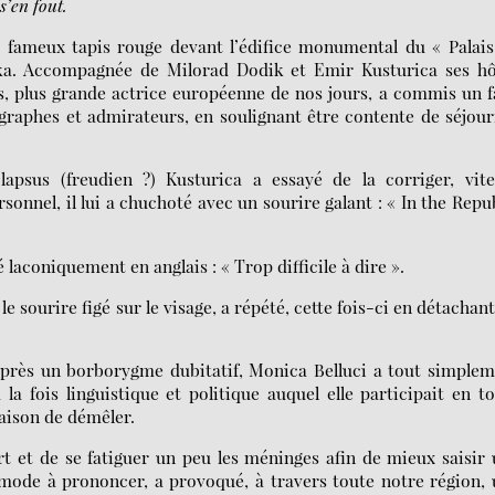
s’en fout.
le fameux tapis rouge devant l’édifice monumental du « Palai
uka. Accompagnée de Milorad Dodik et Emir Kusturica ses hô
ns, plus grande actrice européenne de nos jours, a commis un 
ographes et admirateurs, en soulignant être contente de séjou
lapsus (freudien ?) Kusturica a essayé de la corriger, vite
sonnel, il lui a chuchoté avec un sourire galant : « In the Repu
 laconiquement en anglais : « Trop difficile à dire ».
 sourire figé sur le visage, a répété, cette fois-ci en détachant
 Après un borborygme dubitatif, Monica Belluci a tout simple
a fois linguistique et politique auquel elle participait en t
raison de démêler.
 et de se fatiguer un peu les méninges afin de mieux saisir
ommode à prononcer, a provoqué, à travers toute notre région,