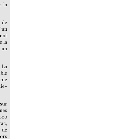
r la
e de
d’un
ment
e la
: un
. La
ible
ième
nie-
 sur
ues
000
rac,
t de
lors