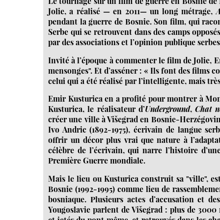
Le tournage sur un film de guerre en Bosnie de 
Jolie, a réalisé — en 2011— un long métrage,
A
pendant la guerre de Bosnie. Son film, qui rac
Serbe qui se retrouvent dans des camps opposés 
par des associations et l’opinion publique serbes
Invité à l’époque à commenter le film de Jolie, 
mensonges". Et d’asséner : « Ils font des films 
celui qui a été réalisé par l’intelligente, mais trè
Emir Kusturica en a profité pour montrer à Monica
Kusturica, le réalisateur d’
Underground
,
Chat n
créer une ville à Višegrad en Bosnie-Herzégovi
Ivo Andric (1892-1975), écrivain de langue serb
offrir un décor plus vrai que nature à l’adap
célèbre de l’écrivain, qui narre l’histoire d’u
Première Guerre mondiale.
Mais le lieu ou Kusturica construit sa "ville", e
Bosnie (1992-1995) comme lieu de rassemblement
bosniaque. Plusieurs actes d’accusation et de
Yougoslavie parlent de Višegrad : plus de 3000 
et jetés du pont même, et retrouvés dans les ch