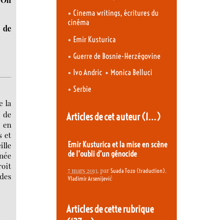
•
Cinema writings, écritures du
cinéma
e de
•
Emir Kusturica
•
Guerre de Bosnie-Herzégovine
•
•
Ivo Andric
Monica Belluci
•
Serbie
e la
t de
Articles de cet auteur
(1…)
t en
s et
ille
Emir Kusturica et la mise en scène
de l’oubli d’un génocide
nnée
roit
7 mars 2013
, par
,
Suada Tozo (traduction)
 des
Vladimir Arsenijević
Articles de cette rubrique