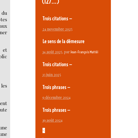
(127…)
s du
Trois citations —
tes
faux
24 novembre 2025
rner
Le sens de la démesure
 et
14 août 2025
, par
Jean-François Mattéi
blic
Trois citations —
13 juin 2025
 les
Trois phrases —
9 décembre 2024
ment
oute
Trois phrases —
19 août 2024
 une
<
 une