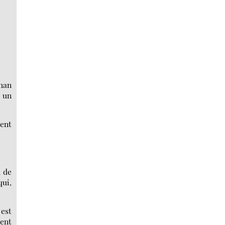
han
r un
ment
d de
qui,
 est
ient