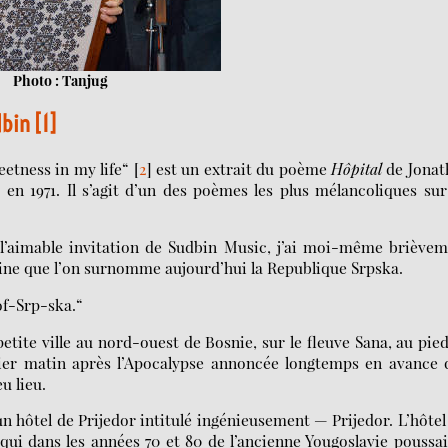
Photo : Tanjug
dbin
[
1
]
weetness in my life“
[
2
]
est un extrait du poème
Hôpital
de Jonat
 en 1971. Il s’agit d’un des poèmes les plus mélancoliques su
l’aimable invitation de Sudbin Music, j’ai moi-même briève
vine que l’on surnomme aujourd’hui la Republique Srpska.
of-Srp-ska.“
etite ville au nord-ouest de Bosnie, sur le fleuve Sana, au pie
ier matin après l’Apocalypse annoncée longtemps en avance 
u lieu.
’un hôtel de Prijedor intitulé ingénieusement — Prijedor. L’hôtel
qui dans les années 70 et 80 de l’ancienne Yougoslavie poussa