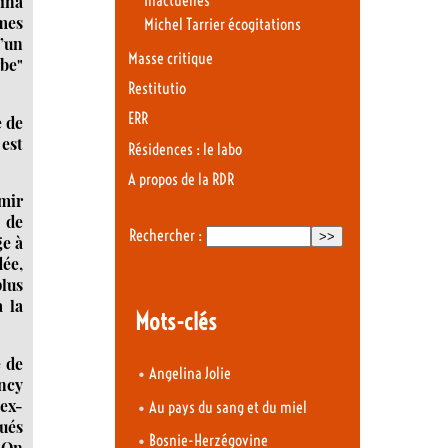
lina
Inactuelles
mmes
Michel Tarrier écogitations
d’un
Masse critique
rbe"
Restitutio
ERR
e de
 est
Résidences : le labo
A propos de la RDR
Emir
n de
Rechercher :
ge à
dée,
plus
à la
Mots-clés
e de
•
Angelina Jolie
ancy
ex-
•
Au pays du sang et du miel
tués
•
Bosnie-Herzégovine
. On