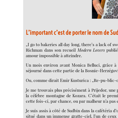
L’important c’est de porter le nom de Su
„I go to bakeries all day long, there’s a lack of s
Richman dans son recueil
Modern Lovers
publié
amour impossible à atteindre.
Un mois environ avant Monica Belluci, grâce à 
séjourné dans cette partie de la Bosnie-Herzégo
Ou, comme dirait Emir Kusturica : „Re-pu-blic-
Je me trouvais plus précisément à Prijedor, une p
la célèbre montagne de Kozara. C’était le prem
cette fois-ci, par chance, ou par malheur n’a pas e
Je suis assis à côté de Sudbin dans la cafétéria d
situé dans un immense gratte-ciel, l’un de ceux 