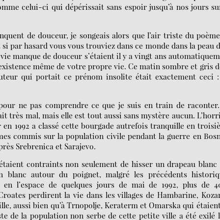
me celui-ci qui dépérissait sans espoir jusqu’à nos jours su
nquent de douceur, je songeais alors que l’air triste du poèm
 si par hasard vous vous trouviez dans ce monde dans la peau 
e vie manque de douceur s’étaient il y a vingt ans automatique
 l’existence même de votre propre vie. Ce matin sombre et gris d
teur qui portait ce prénom insolite était exactement ceci 
pour ne pas comprendre ce que je suis en train de raconter
fait très mal, mais elle est tout aussi sans mystère aucun. L’horr
en 1992 a classé cette bourgade autrefois tranquille en trois
imes commis sur la population civile pendant la guerre en Bos
près Srebrenica et Sarajevo.
e étaient contraints non seulement de hisser un drapeau blanc
n blanc autour du poignet, malgré les précédents historiq
x, en l’espace de quelques jours de mai de 1992, plus de 4
Croates perdirent la vie dans les villages de Hambarine, Koza
lle, aussi bien qu’à Trnopolje, Keraterm et Omarska qui étaien
e de la population non serbe de cette petite ville a été exilé 