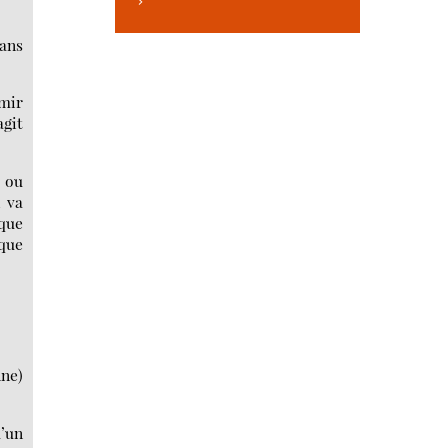
>
dans
mir
agit
, ou
i va
ique
aque
nne)
d’un