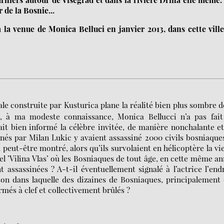
 de la Bosnie...
 à la venue de Monica Belluci en janvier 2013, dans cette vill
le construite par Kusturica plane la réalité bien plus sombre d
le, à ma modeste connaissance, Monica Bellucci n’a pas fai
ait bien informé la célèbre invitée, de manière nonchalante e
enés par Milan Lukic y avaient assassiné 2000 civils bosniaque
i a peut-être montré, alors qu’ils survolaient en hélicoptère la vie
otel ’Vilina Vlas’ où les Bosniaques de tout âge, en cette même a
 assassinées ? A-t-il éventuellement signalé à l’actrice l’end
son dans laquelle des dizaines de Bosniaques, principalement
rmés à clef et collectivement brûlés ?