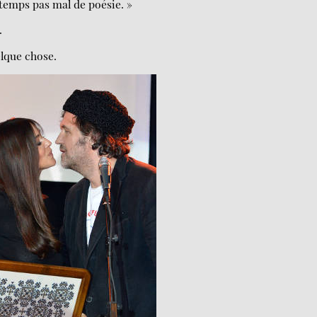
temps pas mal de poésie. »
.
lque chose.