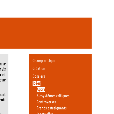
Champ critique
une
Création
t la
a et
Dossiers
eçue
Idées
Agora
urt
Biosystèmes critiques
rait
Controverses
Grands astreignants