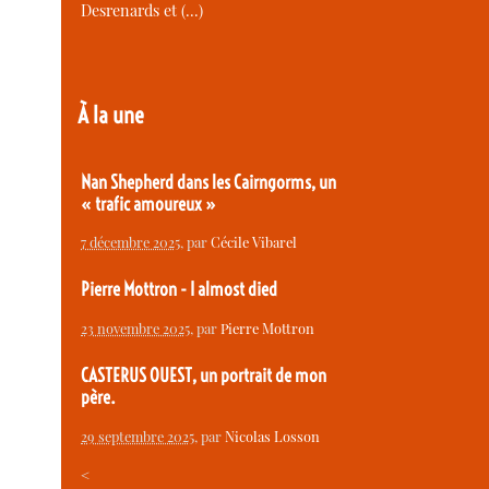
Desrenards et (…)
À la une
Nan Shepherd dans les Cairngorms, un
« trafic amoureux »
7 décembre 2025
, par
Cécile Vibarel
Pierre Mottron - I almost died
23 novembre 2025
, par
Pierre Mottron
CASTERUS OUEST, un portrait de mon
père.
29 septembre 2025
, par
Nicolas Losson
<