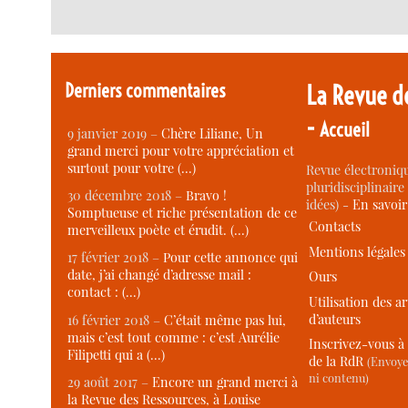
Derniers commentaires
La Revue d
-
Accueil
9 janvier 2019 –
Chère Liliane, Un
grand merci pour votre appréciation et
surtout pour votre (…)
Revue électroniqu
pluridisciplinaire 
30 décembre 2018 –
Bravo !
idées) -
En savoi
Somptueuse et riche présentation de ce
Contacts
merveilleux poète et érudit. (…)
Mentions légales
17 février 2018 –
Pour cette annonce qui
date, j’ai changé d’adresse mail :
Ours
contact : (…)
Utilisation des ar
d’auteurs
16 février 2018 –
C’était même pas lui,
mais c’est tout comme : c’est Aurélie
Inscrivez-vous à 
Filipetti qui a (…)
de la RdR
(Envoye
ni contenu)
29 août 2017 –
Encore un grand merci à
la Revue des Ressources, à Louise