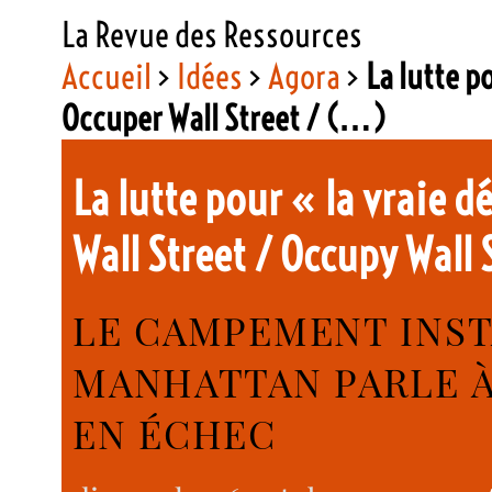
La Revue des Ressources
Accueil
>
Idées
>
Agora
>
La lutte p
Occuper Wall Street / (…)
La lutte pour « la vraie 
Wall Street / Occupy Wall 
LE CAMPEMENT INS
MANHATTAN PARLE À
EN ÉCHEC