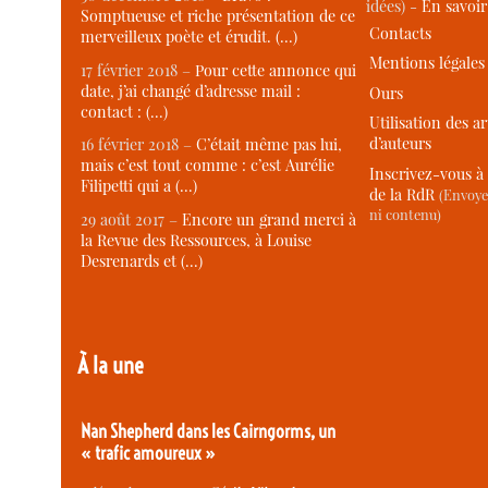
idées) -
En savoi
Somptueuse et riche présentation de ce
Contacts
merveilleux poète et érudit. (…)
Mentions légales
17 février 2018 –
Pour cette annonce qui
date, j’ai changé d’adresse mail :
Ours
contact : (…)
Utilisation des ar
d’auteurs
16 février 2018 –
C’était même pas lui,
mais c’est tout comme : c’est Aurélie
Inscrivez-vous à 
Filipetti qui a (…)
de la RdR
(Envoye
ni contenu)
29 août 2017 –
Encore un grand merci à
la Revue des Ressources, à Louise
Desrenards et (…)
À la une
Nan Shepherd dans les Cairngorms, un
« trafic amoureux »