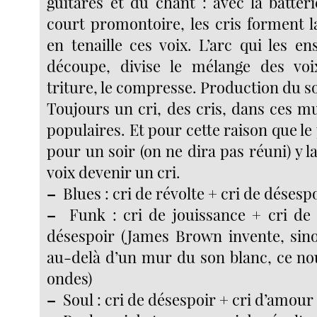
guitares et du chant : avec la batter
court promontoire, les cris forment l
en tenaille ces voix. L’arc qui les en
découpe, divise le mélange des voix
triture, le compresse. Production du so
Toujours un cri, des cris, dans ces m
populaires. Et pour cette raison que l
pour un soir (on ne dira pas réuni) y l
voix devenir un cri.
–
Blues : cri de révolte + cri de désesp
–
Funk : cri de jouissance + cri de 
désespoir (James Brown invente, sino
au-delà d’un mur du son blanc, ce nou
ondes)
–
Soul : cri de désespoir + cri d’amour