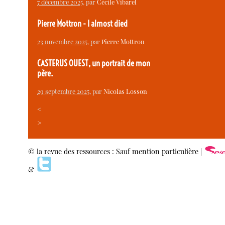
7 décembre 2025
, par
Cécile Vibarel
Pierre Mottron - I almost died
23 novembre 2025
, par
Pierre Mottron
CASTERUS OUEST, un portrait de mon
père.
29 septembre 2025
, par
Nicolas Losson
<
>
© la revue des ressources : Sauf mention particulière |
&