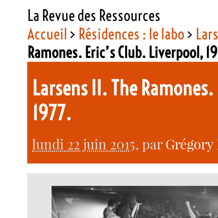
La Revue des Ressources
Accueil
>
Résidences : le labo
>
Lar
Ramones. Eric’s Club. Liverpool, 1
Larsens II. The Ramones. 
1977.
lundi 22 juin 2015
, par
Grégory 