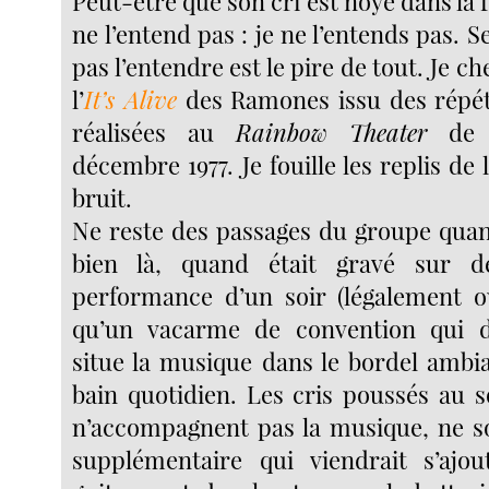
Peut-être que son cri est noyé dans la fo
ne l’entend pas : je ne l’entends pas. S
pas l’entendre est le pire de tout. Je c
l’
It’s Alive
des Ramones issu des répét
réalisées au
Rainbow Theater
de L
décembre 1977. Je fouille les replis de
bruit.
Ne reste des passages du groupe quand
bien là, quand était gravé sur d
performance d’un soir (légalement o
qu’un vacarme de convention qui d
situe la musique dans le bordel ambia
bain quotidien. Les cris poussés au s
n’accompagnent pas la musique, ne s
supplémentaire qui viendrait s’ajou