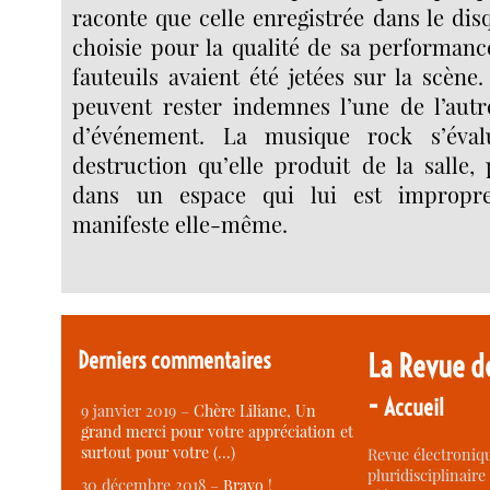
raconte que celle enregistrée dans le di
choisie pour la qualité de sa performanc
fauteuils avaient été jetées sur la scène.
peuvent rester indemnes l’une de l’autr
d’événement. La musique rock s’éva
destruction qu’elle produit de la salle,
dans un espace qui lui est impropre
manifeste elle-même.
Derniers commentaires
La Revue d
-
Accueil
9 janvier 2019 –
Chère Liliane, Un
grand merci pour votre appréciation et
surtout pour votre (…)
Revue électroniqu
pluridisciplinaire 
30 décembre 2018 –
Bravo !