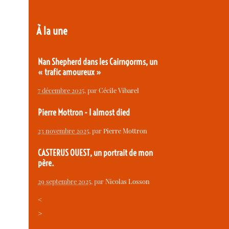
À la une
Nan Shepherd dans les Cairngorms, un
« trafic amoureux »
7 décembre 2025
, par
Cécile Vibarel
Pierre Mottron - I almost died
23 novembre 2025
, par
Pierre Mottron
CASTERUS OUEST, un portrait de mon
père.
29 septembre 2025
, par
Nicolas Losson
<
>