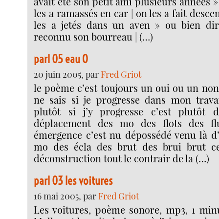
avait été son petit ami plusieurs années »
les a ramassés en car | on les a fait desce
les a jetés dans un aven » ou bien dir
reconnu son bourreau | (…)
parl 05 eau O
20 juin 2005, par
Fred Griot
le poème c’est toujours un oui ou un non
ne sais si je progresse dans mon trava
plutôt si j’y progresse c’est plutôt
déplacement des mo des flots des fl
émergence c’est nu dépossédé venu là d
mo des écla des brut des brui brut ce
déconstruction tout le contrair de la (…)
parl 03 les voitures
16 mai 2005, par
Fred Griot
Les voitures, poème sonore, mp3, 1 minut