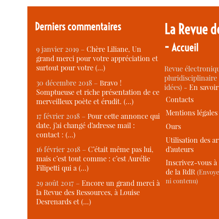
Derniers commentaires
La Revue d
-
Accueil
9 janvier 2019 –
Chère Liliane, Un
grand merci pour votre appréciation et
surtout pour votre (…)
Revue électroniqu
pluridisciplinaire 
30 décembre 2018 –
Bravo !
idées) -
En savoi
Somptueuse et riche présentation de ce
Contacts
merveilleux poète et érudit. (…)
Mentions légales
17 février 2018 –
Pour cette annonce qui
date, j’ai changé d’adresse mail :
Ours
contact : (…)
Utilisation des ar
d’auteurs
16 février 2018 –
C’était même pas lui,
mais c’est tout comme : c’est Aurélie
Inscrivez-vous à 
Filipetti qui a (…)
de la RdR
(Envoye
ni contenu)
29 août 2017 –
Encore un grand merci à
la Revue des Ressources, à Louise
Desrenards et (…)