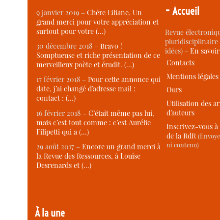
-
Accueil
9 janvier 2019 –
Chère Liliane, Un
grand merci pour votre appréciation et
surtout pour votre (…)
Revue électroniqu
pluridisciplinaire 
30 décembre 2018 –
Bravo !
idées) -
En savoi
Somptueuse et riche présentation de ce
Contacts
merveilleux poète et érudit. (…)
Mentions légales
17 février 2018 –
Pour cette annonce qui
date, j’ai changé d’adresse mail :
Ours
contact : (…)
Utilisation des ar
d’auteurs
16 février 2018 –
C’était même pas lui,
mais c’est tout comme : c’est Aurélie
Inscrivez-vous à 
Filipetti qui a (…)
de la RdR
(Envoye
ni contenu)
29 août 2017 –
Encore un grand merci à
la Revue des Ressources, à Louise
Desrenards et (…)
À la une