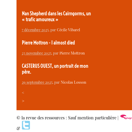
Nan Shepherd dans les Cairngorms, un
« trafic amoureux »
7 décembre 2025
, par
Cécile Vibarel
Pierre Mottron - I almost died
23 novembre 2025
, par
Pierre Mottron
CASTERUS OUEST, un portrait de mon
père.
29 septembre 2025
, par
Nicolas Losson
<
>
© la revue des ressources : Sauf mention particulière |
&