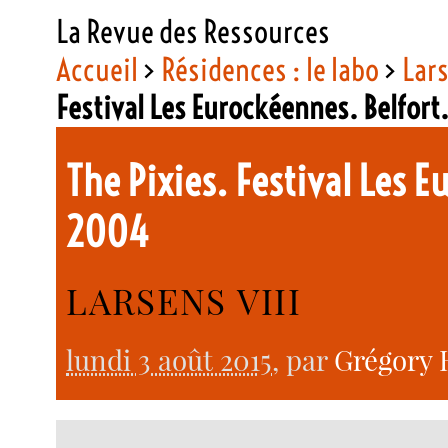
La Revue des Ressources
Accueil
>
Résidences : le labo
>
Lar
Festival Les Eurockéennes. Belfort.
The Pixies. Festival Les E
2004
LARSENS VIII
lundi 3 août 2015
, par
Grégory 