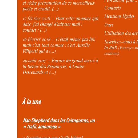
-
En savoir plus…
et riche présentation de ce merveilleux
Contacts
poète et érudit. (…)
Mentions légales
17 février 2018 –
Pour cette annonce qui
date, j’ai changé d’adresse mail :
Ours
contact : (…)
Utilisation des art
16 février 2018 –
C’était même pas lui,
Inscrivez-vous à l
mais c’est tout comme : c’est Aurélie
la RdR
(Envoyez un
Filipetti qui a (…)
contenu)
29 août 2017 –
Encore un grand merci à
la Revue des Ressources, à Louise
Desrenards et (…)
À la une
Nan Shepherd dans les Cairngorms, un
« trafic amoureux »
7 décembre 2025
, par
Cécile Vibarel