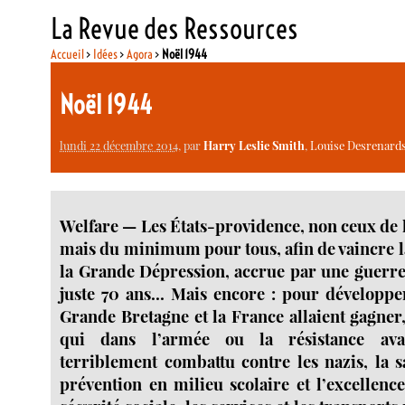
La Revue des Ressources
Accueil
>
Idées
>
Agora
>
Noël 1944
Noël 1944
lundi 22 décembre 2014
, par
Harry Leslie Smith
,
Louise Desrenards 
Welfare — Les États-providence, non ceux de 
mais du minimum pour tous, afin de vaincre l
la Grande Dépression, accrue par une guerre 
juste 70 ans... Mais encore : pour développe
Grande Bretagne et la France allaient gagner
qui dans l’armée ou la résistance ava
terriblement combattu contre les nazis, la 
prévention en milieu scolaire et l’excellenc