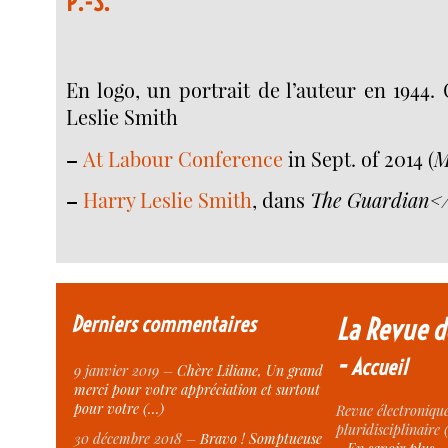
P.-S.
En logo, un portrait de l’auteur en 1944
Leslie Smith
–
At Labour Conference
in Sept. of 2014 (
M
–
Harry Leslie Smith
, dans
The Guardian</
Derniers commentaires
La Revue d
-
Accueil
9 janvier 2019 –
Chère Liliane, Un grand
merci pour votre appréciation et surtout
pour votre (…)
Revue électronique
pluridisciplinaire 
30 décembre 2018 –
Bravo ! Somptueuse