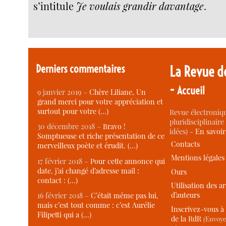
s’intitule
Je voulais grandir davantage
.
Derniers commentaires
La Revue d
-
Accueil
9 janvier 2019 –
Chère Liliane, Un
grand merci pour votre appréciation et
surtout pour votre (…)
Revue électroniqu
pluridisciplinaire 
30 décembre 2018 –
Bravo !
idées) -
En savoi
Somptueuse et riche présentation de ce
Contacts
merveilleux poète et érudit. (…)
Mentions légales
17 février 2018 –
Pour cette annonce qui
date, j’ai changé d’adresse mail :
Ours
contact : (…)
Utilisation des ar
d’auteurs
16 février 2018 –
C’était même pas lui,
mais c’est tout comme : c’est Aurélie
Inscrivez-vous à 
Filipetti qui a (…)
de la RdR
(Envoye