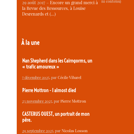
ni contenu)
29 août 2017 –
Encore un grand merci à
la Revue des Ressources, à Louise
Desrenards et (…)
À la une
Nan Shepherd dans les Cairngorms, un
« trafic amoureux »
7 décembre 2025
, par
Cécile Vibarel
Pierre Mottron - I almost died
23 novembre 2025
, par
Pierre Mottron
CASTERUS OUEST, un portrait de mon
père.
29 septembre 2025
, par
Nicolas Losson