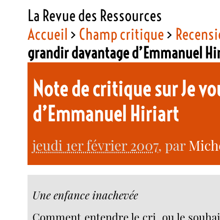
La Revue des Ressources
Accueil
>
Champ critique
>
Recensi
grandir davantage d’Emmanuel Hir
Note de critique sur Je v
d’Emmanuel Hiriart
jeudi 1er février 2007
, par
Mich
Une enfance inachevée
Comment entendre le cri, ou le souhai