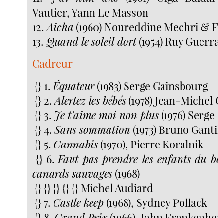
Vautier, Yann Le Masson
12.
Aicha
(1960) Noureddine Mechri & F
13.
Quand le soleil dort
(1954) Ruy Guerr
Cadreur
{} 1.
Équateur
(1983) Serge Gainsbourg
{} 2.
Alertez les bébés
(1978) Jean-Michel
{} 3.
Je t’aime moi non plus
(1976) Serge
{} 4.
Sans sommation
(1973) Bruno Ganti
{} 5.
Cannabis
(1970), Pierre Koralnik
{} 6.
Faut pas prendre les enfants du 
canards sauvages
(1968)
{} {} {} {} {} Michel Audiard
{} 7.
Castle keep
(1968), Sydney Pollack
{} 8.
Grand Prix
(1966), John Frankenh