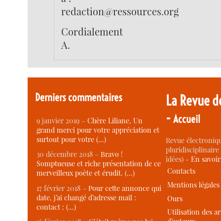
redaction@ressources.org
Cordialement
A.
Derniers commentaires
La Revue d
-
Accueil
9 janvier 2019 –
Chère Liliane, Un
grand merci pour votre appréciation et
surtout pour votre (…)
Revue électroniqu
pluridisciplinaire 
30 décembre 2018 –
Bravo !
idées) -
En savoi
Somptueuse et riche présentation de ce
Contacts
merveilleux poète et érudit. (…)
Mentions légales
17 février 2018 –
Pour cette annonce qui
date, j’ai changé d’adresse mail :
Ours
contact : (…)
Utilisation des ar