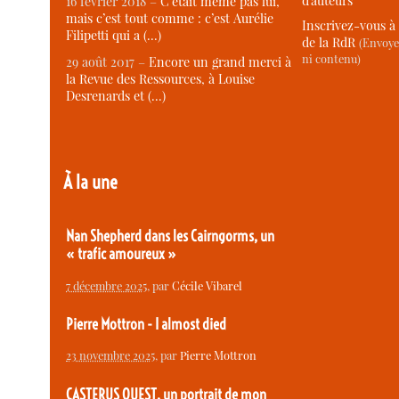
d’auteurs
16 février 2018 –
C’était même pas lui,
mais c’est tout comme : c’est Aurélie
Inscrivez-vous à 
Filipetti qui a (…)
de la RdR
(Envoye
ni contenu)
29 août 2017 –
Encore un grand merci à
la Revue des Ressources, à Louise
Desrenards et (…)
À la une
Nan Shepherd dans les Cairngorms, un
« trafic amoureux »
7 décembre 2025
, par
Cécile Vibarel
Pierre Mottron - I almost died
23 novembre 2025
, par
Pierre Mottron
CASTERUS OUEST, un portrait de mon