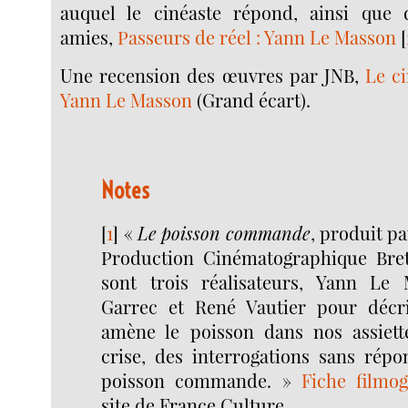
auquel le cinéaste répond, ainsi que 
amies,
Passeurs de réel : Yann Le Masson
[
Une recension des œuvres par JNB,
Le c
Yann Le Masson
(Grand écart).
Notes
[
1
]
«
Le poisson commande
, produit p
Production Cinématographique Breta
sont trois réalisateurs, Yann Le 
Garrec et René Vautier pour décri
amène le poisson dans nos assiett
crise, des interrogations sans répo
poisson commande. »
Fiche filmo
site de France Culture.