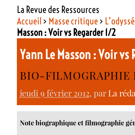
La Revue des Ressources
Accueil
>
Masse critique
>
L’odyssé
Masson : Voir vs Regarder 1/2
Yann Le Masson : Voir vs 
BIO-FILMOGRAPHIE 
jeudi 9 février 2012
, par
La réd
Note biographique et filmographie gé