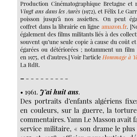
Production Cinématographique Bretagne et r
Vingt ans dans les Aurès
(1972), et Félix Le Gar
poisson jusqu’à nos assiettes. On peut ég
coffret dans la librairie en ligne
amazon.fr
. [
également des films militants liés à des collecti
souvent qu’une seule copie à cause du coût et 
égarées ou détériorées ; notamment un film c
en 1975, et d’autres.] Voir l’article
Hommage à Y
La RdR.
–
- - - - - - - - -
• 1961.
J’ai huit ans
.
Des portraits d’enfants algériens fix
en couleurs, sur la guerre, la tortur
commentaires. Yann Le Masson avait fa
service militaire, « son drame le plu