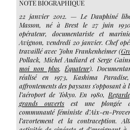
NOTE BIOGRAPHIQUE
22 janvier 2012. — Le Dauphiné li
Masson, né à Brest le 27 juin 1930
opérateur, documentariste et marini
Avignon, vendredi 20 janvier. Chef opér
travaillé avec John Frankenheimer (
Gr
Pollack, Michel Audiard et Serge Gain
moi non plus
,
Équateur
). Documentar
réalisé en 1973,
Kashima Paradise
affrontements des paysans s’opposant à l
l’aéroport de Tokyo. En 1980,
Regarde
grands ouverts
est une plongée 
communauté féministe d’Aix-en-Proven
l’avortement et la contraception. Al
activités de cinéaste et d’enseignant à