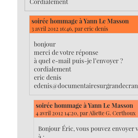
Cordialement
soirée hommage à Yann Le Masson
3 avril 2012 16:46, par
eric denis
bonjour
merci de votre réponse
à quel e-mail puis-je l’envoyer ?
cordialement
eric denis
edenis@documentairesurgrandecran
soirée hommage à Yann Le Masson
4 avril 2012 14:20, par
Aliette G. Certhoux
Bonjour Éric, vous pouvez envoyer 
à :