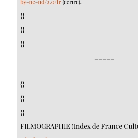
.
by-nc-nd/2.0/fr
(écrire)
{}
{}
{}
_____
{}
{}
{}
FILMOGRAPHIE (Index de France Cult