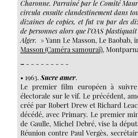
Charonne. Parrainé par le Comité Mauri
circula ensuite clandestinement dans tou
dizaines de copies, et fut vu par des di
de personnes alors que l’OAS plastiquai
Alger.
» Yann Le Masson, Le Baobab, i
Masson (Caméra samouraï)
, Montparna
–
- - - - - - - - -
• 1963.
Sucre amer
.
Le premier film européen à suivr
électorale sur le vif. Le précédent, amé
créé par Robert Drew et Richard Lea
décédé, avec Primary. Le premier min
de Gaulle, Michel Debré, vise la députat
Réunion contre Paul Vergès, secrétai