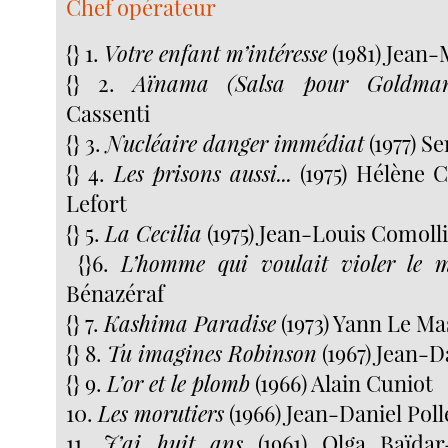
Chef opérateur
{} 1.
Votre enfant m’intéresse
(1981) Jean-
{} 2.
Aïnama (Salsa pour Goldma
Cassenti
{} 3.
Nucléaire danger immédiat
(1977) S
{} 4.
Les prisons aussi...
(1975) Hélène 
Lefort
{} 5.
La Cecilia
(1975) Jean-Louis Comoll
{}6.
L’homme qui voulait violer le 
Bénazéraf
{} 7.
Kashima Paradise
(1973) Yann Le M
{} 8.
Tu imagines Robinson
(1967) Jean-D
{} 9.
L’or et le plomb
(1966) Alain Cuniot
10.
Les morutiers
(1966) Jean-Daniel Poll
11.
J’ai huit ans
(1961) Olga Baïdar