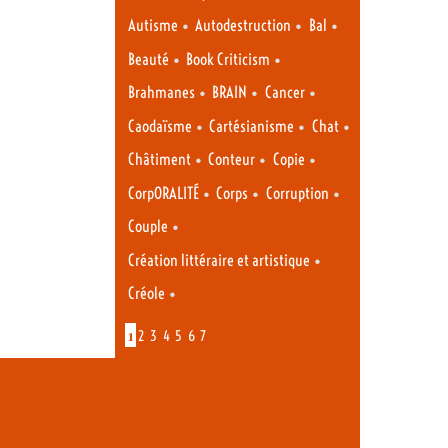
•
•
•
Autisme
Autodestruction
Bal
•
•
Beauté
Book Criticism
•
•
•
Brahmanes
BRAIN
Cancer
•
•
•
Caodaïsme
Cartésianisme
Chat
•
•
•
Châtiment
Conteur
Copie
•
•
•
CorpORALITÉ
Corps
Corruption
•
Couple
•
Création littéraire et artistique
•
Créole
1
2
3
4
5
6
7