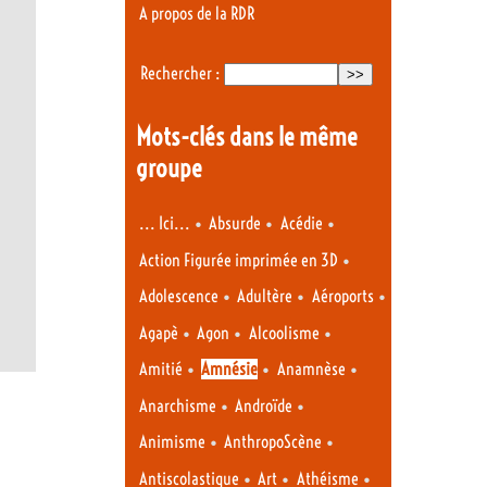
A propos de la RDR
Rechercher :
Mots-clés dans le même
groupe
•
•
•
... Ici...
Absurde
Acédie
•
Action Figurée imprimée en 3D
•
•
•
Adolescence
Adultère
Aéroports
•
•
•
Agapè
Agon
Alcoolisme
•
•
•
Amitié
Amnésie
Anamnèse
•
•
Anarchisme
Androïde
•
•
Animisme
AnthropoScène
•
•
•
Antiscolastique
Art
Athéisme