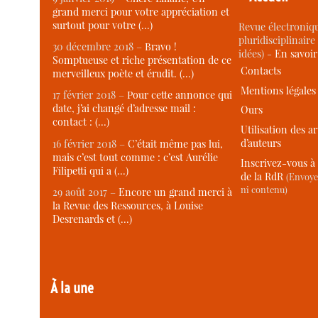
grand merci pour votre appréciation et
surtout pour votre (…)
Revue électroniqu
pluridisciplinaire 
30 décembre 2018 –
Bravo !
idées) -
En savoi
Somptueuse et riche présentation de ce
Contacts
merveilleux poète et érudit. (…)
Mentions légales
17 février 2018 –
Pour cette annonce qui
date, j’ai changé d’adresse mail :
Ours
contact : (…)
Utilisation des ar
d’auteurs
16 février 2018 –
C’était même pas lui,
mais c’est tout comme : c’est Aurélie
Inscrivez-vous à 
Filipetti qui a (…)
de la RdR
(Envoye
ni contenu)
29 août 2017 –
Encore un grand merci à
la Revue des Ressources, à Louise
Desrenards et (…)
À la une