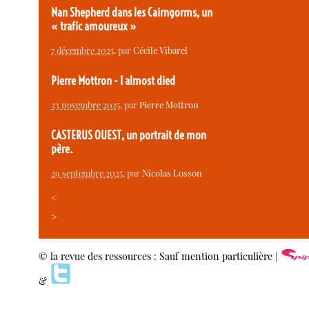
Nan Shepherd dans les Cairngorms, un
« trafic amoureux »
7 décembre 2025
, par
Cécile Vibarel
Pierre Mottron - I almost died
23 novembre 2025
, par
Pierre Mottron
CASTERUS OUEST, un portrait de mon
père.
29 septembre 2025
, par
Nicolas Losson
<
>
© la revue des ressources : Sauf mention particulière |
&