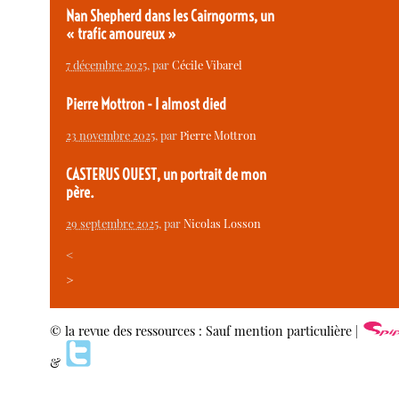
Nan Shepherd dans les Cairngorms, un
« trafic amoureux »
7 décembre 2025
, par
Cécile Vibarel
Pierre Mottron - I almost died
23 novembre 2025
, par
Pierre Mottron
CASTERUS OUEST, un portrait de mon
père.
29 septembre 2025
, par
Nicolas Losson
<
>
© la revue des ressources : Sauf mention particulière |
&