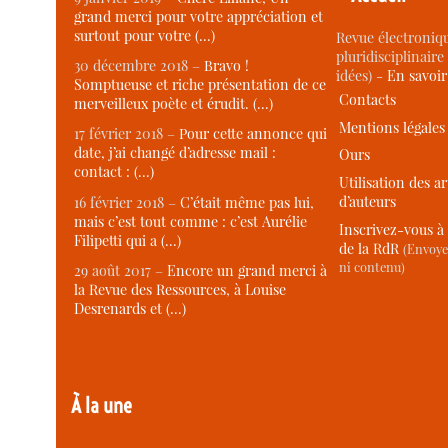
grand merci pour votre appréciation et
surtout pour votre (…)
Revue électroniqu
pluridisciplinaire 
30 décembre 2018 –
Bravo !
idées) -
En savoi
Somptueuse et riche présentation de ce
Contacts
merveilleux poète et érudit. (…)
Mentions légales
17 février 2018 –
Pour cette annonce qui
date, j’ai changé d’adresse mail :
Ours
contact : (…)
Utilisation des ar
d’auteurs
16 février 2018 –
C’était même pas lui,
mais c’est tout comme : c’est Aurélie
Inscrivez-vous à 
Filipetti qui a (…)
de la RdR
(Envoye
ni contenu)
29 août 2017 –
Encore un grand merci à
la Revue des Ressources, à Louise
Desrenards et (…)
À la une