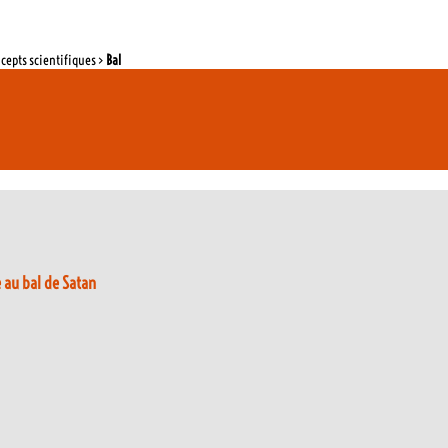
ncepts scientifiques >
Bal
 au bal de Satan