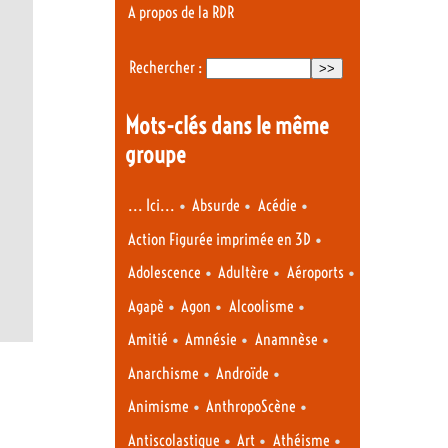
A propos de la RDR
Rechercher :
Mots-clés dans le même
groupe
•
•
•
... Ici...
Absurde
Acédie
•
Action Figurée imprimée en 3D
•
•
•
Adolescence
Adultère
Aéroports
•
•
•
Agapè
Agon
Alcoolisme
•
•
•
Amitié
Amnésie
Anamnèse
•
•
Anarchisme
Androïde
•
•
Animisme
AnthropoScène
•
•
•
Antiscolastique
Art
Athéisme