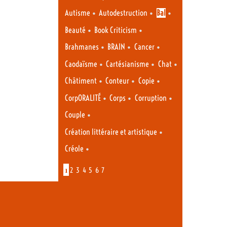
•
•
•
Autisme
Autodestruction
Bal
•
•
Beauté
Book Criticism
•
•
•
Brahmanes
BRAIN
Cancer
•
•
•
Caodaïsme
Cartésianisme
Chat
•
•
•
Châtiment
Conteur
Copie
•
•
•
CorpORALITÉ
Corps
Corruption
•
Couple
•
Création littéraire et artistique
•
Créole
1
2
3
4
5
6
7