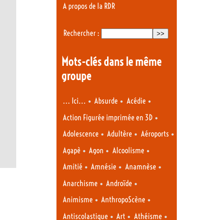
A propos de la RDR
Rechercher :
Mots-clés dans le même
groupe
•
•
•
... Ici...
Absurde
Acédie
•
Action Figurée imprimée en 3D
•
•
•
Adolescence
Adultère
Aéroports
•
•
•
Agapè
Agon
Alcoolisme
•
•
•
Amitié
Amnésie
Anamnèse
•
•
Anarchisme
Androïde
•
•
Animisme
AnthropoScène
•
•
•
Antiscolastique
Art
Athéisme