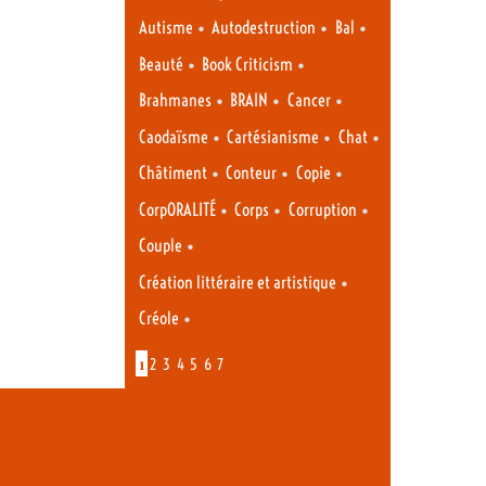
•
•
•
Autisme
Autodestruction
Bal
•
•
Beauté
Book Criticism
•
•
•
Brahmanes
BRAIN
Cancer
•
•
•
Caodaïsme
Cartésianisme
Chat
•
•
•
Châtiment
Conteur
Copie
•
•
•
CorpORALITÉ
Corps
Corruption
•
Couple
•
Création littéraire et artistique
•
Créole
1
2
3
4
5
6
7