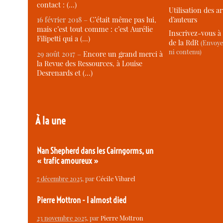
contact : (…)
Utilisation des ar
d’auteurs
16 février 2018 –
C’était même pas lui,
mais c’est tout comme : c’est Aurélie
Inscrivez-vous à 
Filipetti qui a (…)
de la RdR
(Envoye
ni contenu)
29 août 2017 –
Encore un grand merci à
la Revue des Ressources, à Louise
Desrenards et (…)
À la une
Nan Shepherd dans les Cairngorms, un
« trafic amoureux »
7 décembre 2025
, par
Cécile Vibarel
Pierre Mottron - I almost died
23 novembre 2025
, par
Pierre Mottron