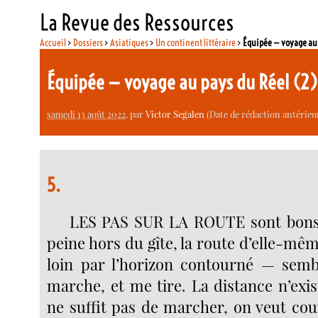
La Revue des Ressources
Accueil
>
Dossiers
>
Asiatiques
>
Un continent littéraire
>
Équipée — voyage au 
Équipée — voyage au pays du Réel (2
samedi 13 août 2022
, par
Victor Segalen
(Date de rédaction antérieur
5.
LES PAS SUR LA ROUTE sont bons e
peine hors du gîte, la route d’elle-m
loin par l’horizon contourné — semb
marche, et me tire. La distance n’exis
ne suffit pas de marcher, on veut cour