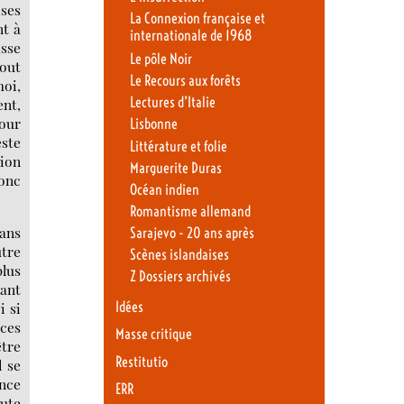
ises
La Connexion française et
nt à
internationale de 1968
isse
Le pôle Noir
tout
Le Recours aux forêts
moi,
Lectures d’Italie
ent,
pour
Lisbonne
este
Littérature et folie
tion
Marguerite Duras
donc
Océan indien
Romantisme allemand
dans
Sarajevo - 20 ans après
utre
Scènes islandaises
plus
Z Dossiers archivés
tant
Idées
i si
 ces
Masse critique
être
Restitutio
l se
ence
ERR
aute