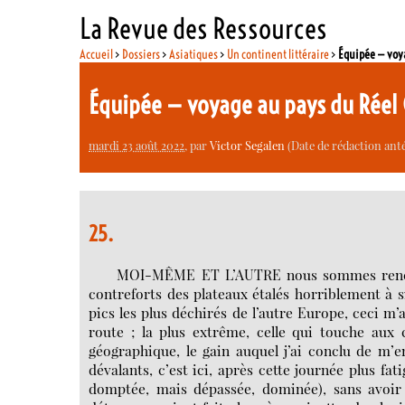
La Revue des Ressources
Accueil
>
Dossiers
>
Asiatiques
>
Un continent littéraire
>
Équipée — voya
Équipée — voyage au pays du Réel
mardi 23 août 2022
, par
Victor Segalen
(Date de rédaction anté
25.
MOI-MÊME ET L’AUTRE nous sommes rencontr
contreforts des plateaux étalés horriblement à s
pics les plus déchirés de l’autre Europe, ceci m’a
route ; la plus extrême, celle qui touche aux c
géographique, le gain auquel j’ai conclu de m’en
dévalants, c’est ici, après cette journée plus fa
domptée, mais dépassée, dominée), sans avoir p