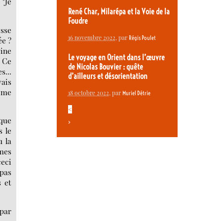
 "Je
René Char, Milarépa et la Voie de la
Foudre
isse
16 novembre 2022
, par
Régis Poulet
ée ?
ine
Le voyage en Orient dans l’œuvre
. Ce
de Nicolas Bouvier : quête
s...
d’ailleurs et désorientation
vais
t me
18 octobre 2022
, par
Muriel Détrie
<
 que
>
s le
u la
 mes
ceci
 pas
s et
 par