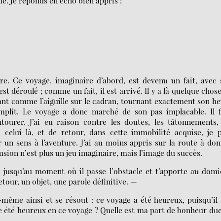
e. Je réponds en écho bien appris :
e. Ce voyage, imaginaire d’abord, est devenu un fait, avec 
st déroulé ; comme un fait, il est arrivé. Il y a là quelque chos
ant comme l’aiguille sur le cadran, tournant exactement son h
mplit. Le voyage a donc marché de son pas implacable. Il f
ntourer. J’ai eu raison contre les doutes, les tâtonnements,
à celui-là, et de retour, dans cette immobilité acquise, je 
 un sens à l’aventure. J’ai au moins appris sur la route à do
sion n’est plus un jeu imaginaire, mais l’image du succès.
le jusqu’au moment où il passe l’obstacle et t’apporte au domi
our, un objet, une parole définitive. —
même ainsi et se résout : ce voyage a été heureux, puisqu’il 
je été heureux en ce voyage ? Quelle est ma part de bonheur du