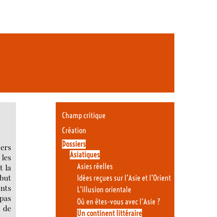
Champ critique
Création
Dossiers
ers
Asiatiques
 les
Asies réelles
t la
 but
Idées reçues sur l’Asie et l’Orient
ents
L’illusion orientale
 pas
Où en êtes-vous avec l’Asie ?
r de
Un continent littéraire