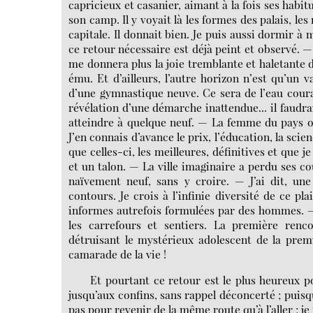
capricieux et casanier, aimant à la fois ses habit
son camp. Il y voyait là les formes des palais, les
capitale. Il donnait bien. Je puis aussi dormir à
ce retour nécessaire est déjà peint et observé. 
me donnera plus la joie tremblante et haletante d
ému. Et d’ailleurs, l’autre horizon n’est qu’un
d’une gymnastique neuve. Ce sera de l’eau coura
révélation d’une démarche inattendue... il faudr
atteindre à quelque neuf. — La femme du pays où 
J’en connais d’avance le prix, l’éducation, la sci
que celles-ci, les meilleures, définitives et que j
et un talon. — La ville imaginaire a perdu ses cou
naïvement neuf, sans y croire. — J’ai dit, une
contours. Je crois à l’infinie diversité de ce p
informes autrefois formulées par des hommes. — J
les carrefours et sentiers. La première renco
détruisant le mystérieux adolescent de la prem
camarade de la vie !
Et pourtant ce retour est le plus heureux po
jusqu’aux confins, sans rappel déconcerté ; puisq
pas pour revenir de la même route qu’à l’aller ; 