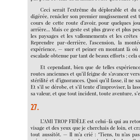
Ceci serait l’extrême du déplorable et du 
digérée, renâcler son premier mugissement est tou
cours de cette route d’avoir, pour quelques jou
arrière... Mais ce geste est plus grave et plus pe
les paysages et les vallonnements et les crêtes
Reprendre par-derrière, l’ascension, la mont
expérience, — suer et peiner en montant là où s
escalade obtenue par tant de beaux efforts ; cela
Et cependant, bien que de telles expérience
routes anciennes et qu’il feigne de s’avancer ver
stérilité et d’ignorances. Quoi qu’il fasse, il ne
Et s’il se dérobe, et s’il tente d’improviser, la 
sa valeur, et que tout incident, toute aventure, s
27.
L’AMI TROP FIDÈLE est celui–là qui au reto
visage et des yeux que je cherchais de loin, et c
tout aussitôt. — Il m’a crié : "Tiens, tu n’as pa