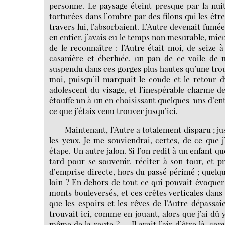
personne. Le paysage éteint presque par la nuit,
torturées dans l’ombre par des filons qui les ét
travers lui, l’absorbaient. L’Autre devenait fumé
en entier, j’avais eu le temps non mesurable, mieux
de le reconnaître : l’Autre était moi, de seiz
casanière et éberluée, un pan de ce voile de m
suspendu dans ces gorges plus hautes qu’une trou
moi, puisqu’il marquait le coude et le retour du
adolescent du visage, et l’inespérable charme de
étouffe un à un en choisissant quelques-uns d’ent
ce que j’étais venu trouver jusqu’ici.
Maintenant, l’Autre a totalement disparu ; ju
les yeux. Je me souviendrai, certes, de ce que
étape. Un autre jalon. Si l’on redit à un enfant qu
tard pour se souvenir, réciter à son tour, et pro
d’emprise directe, hors du passé périmé ; quelqu
loin ? En dehors de tout ce qui pouvait évoquer 
monts bouleversés, et ces crêtes verticales dans
que les espoirs et les rêves de l’Autre dépassa
trouvait ici, comme en jouant, alors que j’ai dû
même de la route ? — Il avait l’air d’être là, co