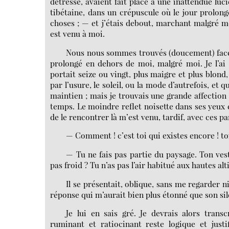
détresse, avaient fait place à une inattendue luc
tibétaine, dans un crépuscule où le jour prolongé
choses ; — et j’étais debout, marchant malgré moi
est venu à moi.
Nous nous sommes trouvés (doucement) face à
prolongé en dehors de moi, malgré moi. Je l’ai 
portait seize ou vingt, plus maigre et plus blond
par l’usure, le soleil, ou la mode d’autrefois, et q
maintien ; mais je trouvais une grande affection 
temps. Le moindre reflet noisette dans ses yeux 
de le rencontrer là m’est venu, tardif, avec ces pa
— Comment ! c’est toi qui existes encore ! toi
— Tu ne fais pas partie du paysage. Ton vest
pas froid ? Tu n’as pas l’air habitué aux hautes alti
Il se présentait, oblique, sans me regarder 
réponse qui m’aurait bien plus étonné que son sile
Je lui en sais gré. Je devrais alors tran
ruminant et ratiocinant reste logique et justi