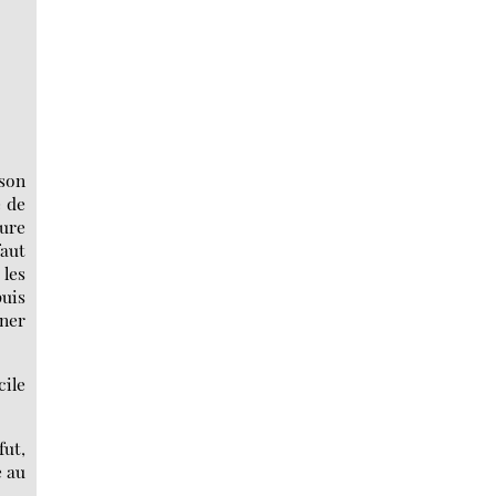
son
e de
eure
aut
 les
puis
nner
cile
fut,
e au