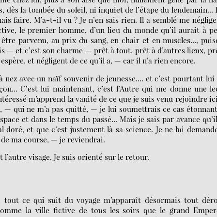
, dès la tombée du soleil, ni inquiet de l’étape du lendemain... 
s faire. M’a-t-il vu ? Je n’en sais rien. Il a semblé me négliger
ctive, le premier homme, d’un lieu du monde qu’il aurait à p
 être parvenu, au prix du sang, en chair et en muscles..., pui
s — et c’est son charme — prêt à tout, prêt à d’autres lieux, pr
 espère, et négligent de ce qu’il a, — car il n’a rien encore.
 nez avec un naïf souvenir de jeunesse.... et c’est pourtant lui
çon... C’est lui maintenant, c’est l’Autre qui me donne une l
téressé m’apprend la vanité de ce que je suis venu rejoindre ici
e, — qui ne m’a pas quitté, — je lui soumettrais ce cas étonnan
pace et dans le temps du passé... Mais je sais par avance qu’i
l doré, et que c’est justement là sa science. Je ne lui demand
t de ma course, — je reviendrai.
’autre visage. Je suis orienté sur le retour.
ut ce qui suit du voyage m’apparaît désormais tout déro
comme la ville fictive de tous les soirs que le grand Empe