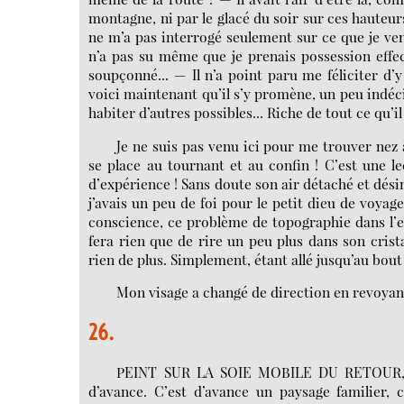
montagne, ni par le glacé du soir sur ces hauteurs
ne m’a pas interrogé seulement sur ce que je venai
n’a pas su même que je prenais possession effe
soupçonné... — Il n’a point paru me féliciter d’y
voici maintenant qu’il s’y promène, un peu indéci
habiter d’autres possibles... Riche de tout ce qu’il
Je ne suis pas venu ici pour me trouver nez à
se place au tournant et au confin ! C’est une le
d’expérience ! Sans doute son air détaché et désin
j’avais un peu de foi pour le petit dieu de voyag
conscience, ce problème de topographie dans l’es
fera rien que de rire un peu plus dans son crista
rien de plus. Simplement, étant allé jusqu’au bou
Mon visage a changé de direction en revoyant l
26.
PEINT SUR LA SOIE MOBILE DU RETOUR, to
d’avance. C’est d’avance un paysage familier, 