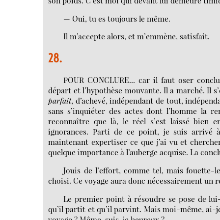
son poids. C’est moi qui devant lui demeure timid
— Oui, tu es toujours le même.
Il m’accepte alors, et m’emmène, satisfait.
28.
POUR CONCLURE... car il faut oser conclur
départ et l’hypothèse mouvante. Il a marché. Il s’e
parfait
, d’achevé, indépendant de tout, indépend
sans s’inquiéter des actes dont l’homme la re
reconnaître que là, le réel s’est laissé bien e
ignorances. Parti de ce point, je suis arrivé 
maintenant expertiser ce que j’ai vu et chercher
quelque importance à l’auberge acquise. La conclu
Jouis de l’effort, comme tel, mais fouette-
choisi. Ce voyage aura donc nécessairement un ret
Le premier point à résoudre se pose de lui-
qu’il partit et qu’il parvint. Mais moi-même, ai-
voyage ? Même, suis-je heureux ?