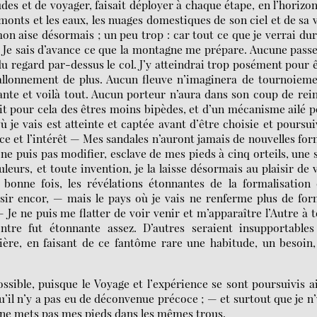
udes et de voyager, faisait déployer à chaque étape, en l’horizo
 monts et les eaux, les nuages domestiques de son ciel et de sa v
 mon aise désormais ; un peu trop : car tout ce que je verrai du
— Je sais d’avance ce que la montagne me prépare. Aucune pass
u regard par-dessus le col. J’y atteindrai trop posément pour 
 vallonnement de plus. Aucun fleuve n’imaginera de tournoiem
nte et voilà tout. Aucun porteur n’aura dans son coup de rein
ait pour cela des êtres moins bipèdes, et d’un mécanisme ailé 
je vais est atteinte et captée avant d’être choisie et poursui
ence et l’intérêt — Mes sandales n’auront jamais de nouvelles fo
e ne puis pas modifier, esclave de mes pieds à cinq orteils, une 
leurs, et toute invention, je la laisse désormais au plaisir de 
 bonne fois, les révélations étonnantes de la formalisation
laisir encor, — mais le pays où je vais ne renferme plus de fo
e ne puis me flatter de voir venir et m’apparaître l’Autre à 
ntre fut étonnante assez. D’autres seraient insupportables
ière, en faisant de ce fantôme rare une habitude, un besoin
ssible, puisque le Voyage et l’expérience se sont poursuivis a
u’il n’y a pas eu de déconvenue précoce ; — et surtout que je n
je ne mets pas mes pieds dans les mêmes trous.