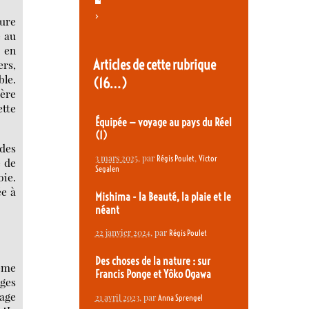
>
ture
é au
r en
Articles de cette rubrique
ers,
ble.
(16…)
ère
ette
Équipée — voyage au pays du Réel
(1)
 des
3 mars 2025
, par
,
Régis Poulet
Victor
é de
Segalen
oie.
ée à
Mishima - la Beauté, la plaie et le
néant
22 janvier 2024
, par
Régis Poulet
Des choses de la nature : sur
même
Francis Ponge et Yôko Ogawa
ages
yage
21 avril 2023
, par
Anna Sprengel