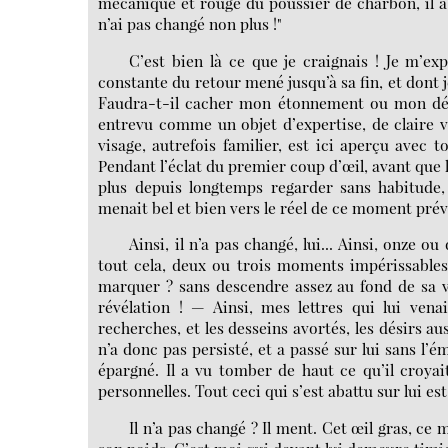
mécanique et rouge du poussier de charbon, il a c
n’ai pas changé non plus !"
C’est bien là ce que je craignais ! Je m’e
constante du retour mené jusqu’à sa fin, et dont je
Faudra-t-il cacher mon étonnement ou mon dépi
entrevu comme un objet d’expertise, de claire v
visage, autrefois familier, est ici aperçu avec 
Pendant l’éclat du premier coup d’œil, avant que l
plus depuis longtemps regarder sans habitude, s
menait bel et bien vers le réel de ce moment pré
Ainsi, il n’a pas changé, lui... Ainsi, onze 
tout cela, deux ou trois moments impérissables 
marquer ? sans descendre assez au fond de sa v
révélation ! — Ainsi, mes lettres qui lui vena
recherches, et les desseins avortés, les désirs a
n’a donc pas persisté, et a passé sur lui sans l’émo
épargné. Il a vu tomber de haut ce qu’il croyait
personnelles. Tout ceci qui s’est abattu sur lui es
Il n’a pas changé ? Il ment. Cet œil gras, ce