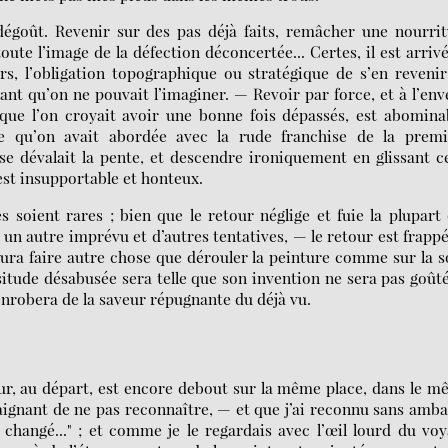
dégoût. Revenir sur des pas déjà faits, remâcher une nourri
te l’image de la défection déconcertée... Certes, il est arriv
rs, l’obligation topographique ou stratégique de s’en reveni
sant qu’on ne pouvait l’imaginer. — Revoir par force, et à l’env
 que l’on croyait avoir une bonne fois dépassés, est abomina
ée qu’on avait abordée avec la rude franchise de la premi
e dévalait la pente, et descendre ironiquement en glissant c
 est insupportable et honteux.
s soient rares ; bien que le retour néglige et fuie la plupart
s un autre imprévu et d’autres tentatives, — le retour est frapp
 saura faire autre chose que dérouler la peinture comme sur la s
lassitude désabusée sera telle que son invention ne sera pas goût
’enrobera de la saveur répugnante du déjà vu.
ur, au départ, est encore debout sur la même place, dans le 
raignant de ne pas reconnaître, — et que j’ai reconnu sans amb
s changé..." ; et comme je le regardais avec l’œil lourd du vo