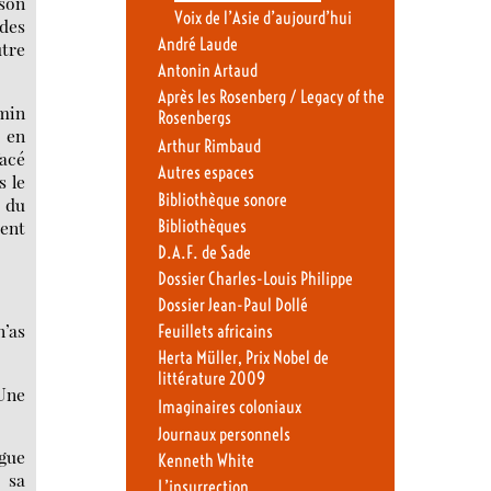
ison
Voix de l’Asie d’aujourd’hui
 des
André Laude
utre
Antonin Artaud
Après les Rosenberg / Legacy of the
emin
Rosenbergs
l en
Arthur Rimbaud
facé
Autres espaces
s le
Bibliothèque sonore
d du
ment
Bibliothèques
D.A.F. de Sade
Dossier Charles-Louis Philippe
Dossier Jean-Paul Dollé
n’as
Feuillets africains
Herta Müller, Prix Nobel de
littérature 2009
 Une
Imaginaires coloniaux
Journaux personnels
gue
Kenneth White
s sa
L’insurrection