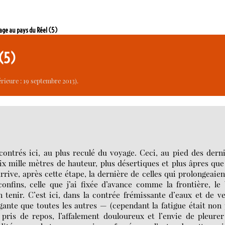
ge au pays du Réel (5)
 (5)
rieure : 19 septembre 2013).
és ici, au plus reculé du voyage. Ceci, au pied des derni
ix mille mètres de hauteur, plus désertiques et plus âpres que
rrive, après cette étape, la dernière de celles qui prolongeaien
onfins, celle que j’ai fixée d’avance comme la frontière, le
 tenir. C’est ici, dans la contrée frémissante d’eaux et de v
tigante que toutes les autres — (cependant la fatigue était non
ris de repos, l’affalement douloureux et l’envie de pleure