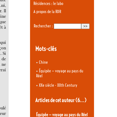
Résidences : le labo
Lui,
. Il
A propos de la RDR
eine
sque
Rechercher :
êt à
 qui
eçon
Mots-clés
. Si
t de
•
Chine
l ne
erai
•
Équipée — voyage au pays du
Réel
•
XXe siècle - XXth Century
Articles de cet auteur
(6…)
ulé
reur
Équipée — voyage au pays du Réel