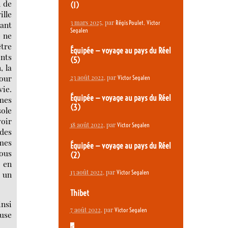
n de
(1)
ille
3 mars 2025
, par
,
Régis Poulet
Victor
rant
Segalen
e ne
être
Équipée — voyage au pays du Réel
ents
(5)
, la
pour
23 août 2022
, par
Victor Segalen
vie.
Équipée — voyage au pays du Réel
rmes
(3)
sole
voir
18 août 2022
, par
Victor Segalen
 des
rmes
Équipée — voyage au pays du Réel
tous
(2)
 en
13 août 2022
, par
Victor Segalen
, un
Thibet
insi
7 août 2022
, par
Victor Segalen
’use
<