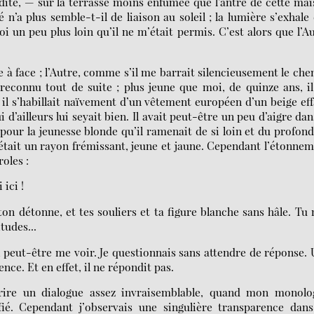
idité, — sur la terrasse moins enfumée que l’antre de cette ma
 n’a plus semble-t-il de liaison au soleil ; la lumière s’exhale
 un peu plus loin qu’il ne m’était permis. C’est alors que l’A
 face ; l’Autre, comme s’il me barrait silencieusement le ch
reconnu tout de suite ; plus jeune que moi, de quinze ans, i
, il s’habillait naïvement d’un vêtement européen d’un beige ef
ui d’ailleurs lui seyait bien. Il avait peut-être un peu d’aigre dan
pour la jeunesse blonde qu’il ramenait de si loin et du profon
était un rayon frémissant, jeune et jaune. Cependant l’étonne
roles :
 ici !
on détonne, et tes souliers et ta figure blanche sans hâle. Tu 
tudes...
ni peut-être me voir. Je questionnais sans attendre de réponse.
nce. Et en effet, il ne répondit pas.
scrire un dialogue assez invraisemblable, quand mon monolo
fié. Cependant j’observais une singulière transparence dan