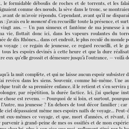
 le formidable déboulis de roches et de torrents, et les fala
reignaient comme des nœuds, la sève dans le tronc, se montraie
e, avant de m’avoir répondu. Cependant, avant qu’il ne dispara
 : j’avais eu le
moment
d’en recueillir toute la présence, et sur
e à vingt ans. — Un pan sinueux et fantôme de ma jeunesse à 
a vie, flottait donc ici, dans les vapeurs roulantes du torr
ée de dix Rhônes... dans cet endroit, le plus reculé du monde 
 voyage ; ce regain de jeunesse, ce regard recueilli, et le g
 tous les espoirs devinés à cette heure et que la dure réalisa
re eux qu’elle grossit et démesure jusqu’à l’outrance, — voilà 
squ’à la nuit complète, et qui ne laisse aucun espoir subsister 
 j’ai revécu dans les siens. Souvenir, comme lui-même. Une a
elque trait de sa première enfance, il le retient et s’en servira 
longer, par répétition, la durée factice. Ici, j’ai quelque ins
e chose est revenu. — Pourquoi de si loin, et surtout, pourquo
l’Autre, ma jeunesse ? En dehors de tout décor familier ; car
 le ciel dépassaient même mes espoirs naïfs de voyage... Peut-
ient eux-mêmes ce voyage, et que, mort d’années, et rêvant, i
 y parvenir à grand-peine de mes os ossifiés et de mon expéri
mme chez lui, plus à son aise que moi, nullement gêné par la h