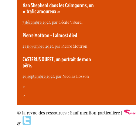
Nan Shepherd dans les Cairngorms, un
« trafic amoureux »
7 décembre 2025
, par
Cécile Vibarel
Pierre Mottron - I almost died
23 novembre 2025
, par
Pierre Mottron
CASTERUS OUEST, un portrait de mon
père.
29 septembre 2025
, par
Nicolas Losson
<
>
© la revue des ressources : Sauf mention particulière |
&