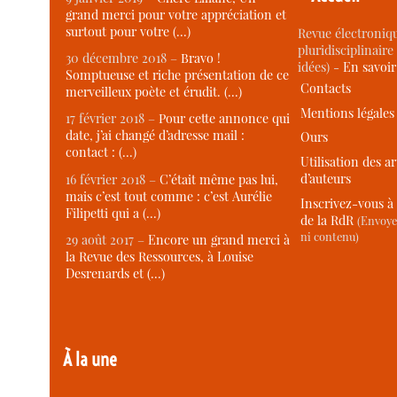
grand merci pour votre appréciation et
surtout pour votre (…)
Revue électroniqu
pluridisciplinaire 
30 décembre 2018 –
Bravo !
idées) -
En savoi
Somptueuse et riche présentation de ce
Contacts
merveilleux poète et érudit. (…)
Mentions légales
17 février 2018 –
Pour cette annonce qui
date, j’ai changé d’adresse mail :
Ours
contact : (…)
Utilisation des ar
d’auteurs
16 février 2018 –
C’était même pas lui,
mais c’est tout comme : c’est Aurélie
Inscrivez-vous à 
Filipetti qui a (…)
de la RdR
(Envoye
ni contenu)
29 août 2017 –
Encore un grand merci à
la Revue des Ressources, à Louise
Desrenards et (…)
À la une