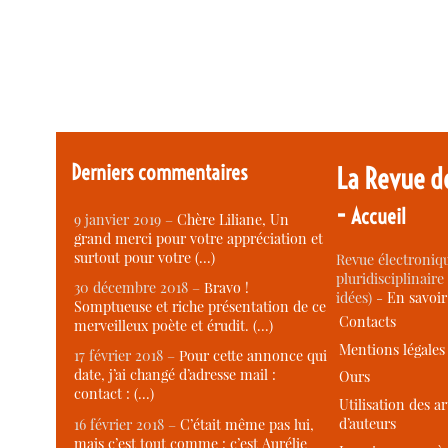
Derniers commentaires
La Revue d
-
Accueil
9 janvier 2019 –
Chère Liliane, Un
grand merci pour votre appréciation et
surtout pour votre (…)
Revue électroniqu
pluridisciplinaire 
30 décembre 2018 –
Bravo !
idées) -
En savoi
Somptueuse et riche présentation de ce
Contacts
merveilleux poète et érudit. (…)
Mentions légales
17 février 2018 –
Pour cette annonce qui
date, j’ai changé d’adresse mail :
Ours
contact : (…)
Utilisation des ar
d’auteurs
16 février 2018 –
C’était même pas lui,
mais c’est tout comme : c’est Aurélie