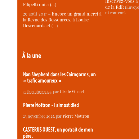
Inscrivez-vous à 
Filipetti qui a (…)
de la RdR
(Envoye
ni contenu)
29 août 2017 –
Encore un grand merci à
la Revue des Ressources, à Louise
Desrenards et (…)
À la une
Nan Shepherd dans les Cairngorms, un
« trafic amoureux »
7 décembre 2025
, par
Cécile Vibarel
Pierre Mottron - I almost died
23 novembre 2025
, par
Pierre Mottron
CASTERUS OUEST, un portrait de mon
père.