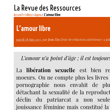
La Revue des Ressources
Accueil
>
Idées
>
Agora
>
L’amour libre
L’amour libre
mardi 18 juin 2013
, par
Jean Zin
(Date de rédaction antérieure : 9 juil
L’amour n’a point d’âge ; il est toujour
La
libération sexuelle
est bien re
moeurs. On ne compte plus les livres s
pornographie nous envahit de pl
détachant la sexualité de la reproduct
déclin du patriarcat a non seule
jouissance féminine mais constitué la 