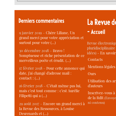
Derniers commentaires
La Revue d
-
Accueil
9 janvier 2019 –
Chère Liliane, Un
grand merci pour votre appréciation et
surtout pour votre (…)
Revue électroniqu
pluridisciplinaire 
30 décembre 2018 –
Bravo !
idées) -
En savoi
Somptueuse et riche présentation de ce
Contacts
merveilleux poète et érudit. (…)
Mentions légales
17 février 2018 –
Pour cette annonce qui
date, j’ai changé d’adresse mail :
Ours
contact : (…)
Utilisation des ar
d’auteurs
16 février 2018 –
C’était même pas lui,
mais c’est tout comme : c’est Aurélie
Inscrivez-vous à 
Filipetti qui a (…)
de la RdR
(Envoye
ni contenu)
29 août 2017 –
Encore un grand merci à
la Revue des Ressources, à Louise
Desrenards et (…)