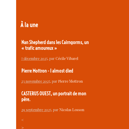
À la une
Nan Shepherd dans les Cairngorms, un
« trafic amoureux »
7 décembre 2025
, par
Cécile Vibarel
Pierre Mottron - I almost died
23 novembre 2025
, par
Pierre Mottron
CASTERUS OUEST, un portrait de mon
père.
29 septembre 2025
, par
Nicolas Losson
<
>