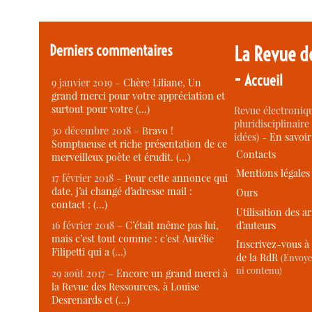
Derniers commentaires
La Revue d
-
Accueil
9 janvier 2019 –
Chère Liliane, Un
grand merci pour votre appréciation et
surtout pour votre (…)
Revue électroniqu
pluridisciplinaire 
30 décembre 2018 –
Bravo !
idées) -
En savoi
Somptueuse et riche présentation de ce
Contacts
merveilleux poète et érudit. (…)
Mentions légales
17 février 2018 –
Pour cette annonce qui
date, j’ai changé d’adresse mail :
Ours
contact : (…)
Utilisation des ar
d’auteurs
16 février 2018 –
C’était même pas lui,
mais c’est tout comme : c’est Aurélie
Inscrivez-vous à 
Filipetti qui a (…)
de la RdR
(Envoye
ni contenu)
29 août 2017 –
Encore un grand merci à
la Revue des Ressources, à Louise
Desrenards et (…)