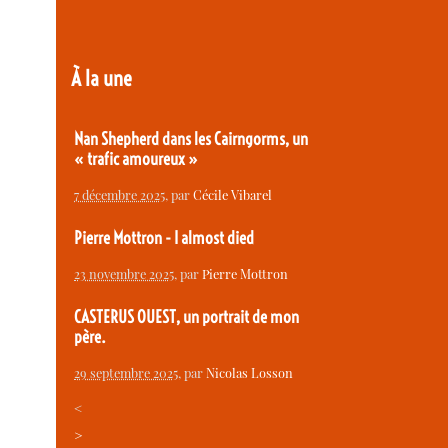
À la une
Nan Shepherd dans les Cairngorms, un
« trafic amoureux »
7 décembre 2025
, par
Cécile Vibarel
Pierre Mottron - I almost died
23 novembre 2025
, par
Pierre Mottron
CASTERUS OUEST, un portrait de mon
père.
29 septembre 2025
, par
Nicolas Losson
<
>