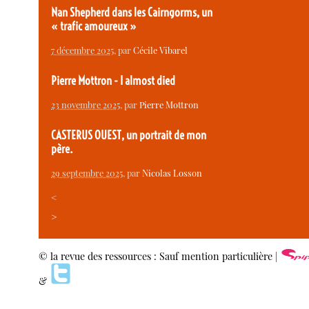
Nan Shepherd dans les Cairngorms, un
« trafic amoureux »
7 décembre 2025
, par
Cécile Vibarel
Pierre Mottron - I almost died
23 novembre 2025
, par
Pierre Mottron
CASTERUS OUEST, un portrait de mon
père.
29 septembre 2025
, par
Nicolas Losson
<
>
© la revue des ressources : Sauf mention particulière |
&