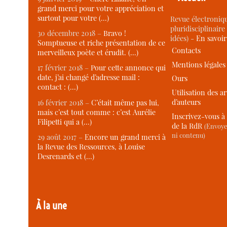
grand merci pour votre appréciation et
surtout pour votre (…)
Revue électroniqu
pluridisciplinaire 
30 décembre 2018 –
Bravo !
idées) -
En savoi
Somptueuse et riche présentation de ce
Contacts
merveilleux poète et érudit. (…)
Mentions légales
17 février 2018 –
Pour cette annonce qui
date, j’ai changé d’adresse mail :
Ours
contact : (…)
Utilisation des ar
d’auteurs
16 février 2018 –
C’était même pas lui,
mais c’est tout comme : c’est Aurélie
Inscrivez-vous à 
Filipetti qui a (…)
de la RdR
(Envoye
ni contenu)
29 août 2017 –
Encore un grand merci à
la Revue des Ressources, à Louise
Desrenards et (…)
À la une