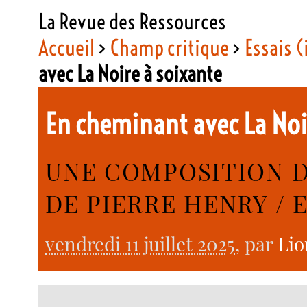
La Revue des Ressources
Accueil
>
Champ critique
>
Essais (
avec La Noire à soixante
En cheminant avec La Noi
UNE COMPOSITION 
DE PIERRE HENRY / 
vendredi 11 juillet 2025
, par
Lio