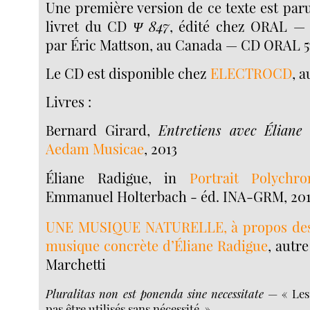
Une première version de ce texte est paru
livret du CD
Ψ 847
, édité chez ORAL — c
par Éric Mattson, au Canada — CD ORAL 5
Le CD est disponible chez
ELECTROCD
, 
Livres :
Bernard Girard,
Entretiens avec Éliane
Aedam Musicae
, 2013
Éliane Radigue, in
Portrait Polychr
Emmanuel Holterbach - éd. INA-GRM, 20
UNE MUSIQUE NATURELLE, à propos des
musique concrète d’Éliane Radigue
, autre
Marchetti
Pluralitas non est ponenda sine necessitate
— « Les 
pas être utilisés sans nécessité. »