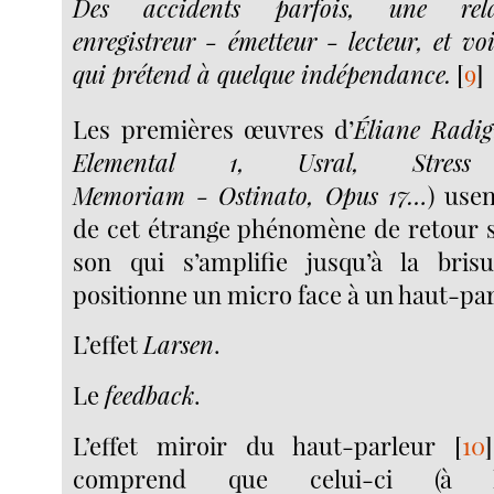
Des accidents parfois, une rela
enregistreur - émetteur - lecteur, et v
qui prétend à quelque indépendance.
[
9
]
Les premières œuvres d’
Éliane Radig
Elemental 1, Usral, Stres
Memoriam - Ostinato, Opus 17…
) use
de cet étrange phénomène de retour 
son qui s’amplifie jusqu’à la brisu
positionne un micro face à un haut-par
L’effet
Larsen
.
Le
feedback
.
L’effet miroir du haut-parleur
[
10
]
comprend que celui-ci (à l’e