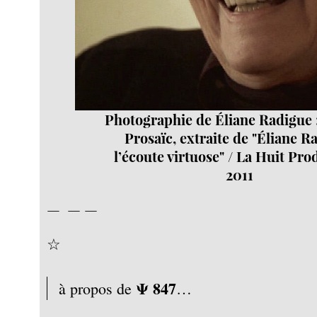
Photographie de Éliane Radigue 
Prosaïc, extraite de "Éliane R
l’écoute virtuose" / La Huit Pro
2011
— — —
☆
Ψ 847
à propos de
…