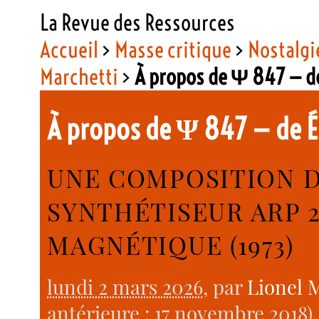
La Revue des Ressources
Accueil
>
Masse critique
>
Nostalgie
Marchetti
>
À propos de Ψ 847 — d
À propos de Ψ 847 — de 
UNE COMPOSITION D
SYNTHÉTISEUR ARP 
MAGNÉTIQUE (1973)
lundi 2 mars 2026
, par
Lionel 
antérieure : 17 novembre 2018).