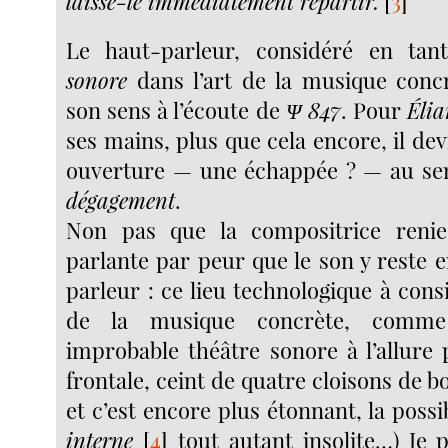
laisse-le immédiatement repartir.
[
3
]
Le haut-parleur, considéré en ta
sonore
dans l’art de la musique conc
son sens à l’écoute de
Ψ 847
. Pour
Éli
ses mains, plus que cela encore, il devi
ouverture — une échappée ? — au sen
dégagement
.
Non pas que la compositrice renie
parlante par peur que le son y reste 
parleur : ce lieu technologique à consi
de la musique concrète, comme 
improbable théâtre sonore à l’allure 
frontale, ceint de quatre cloisons de bo
et c’est encore plus étonnant, la possi
interne
[
4
]
tout autant insolite…) Je 