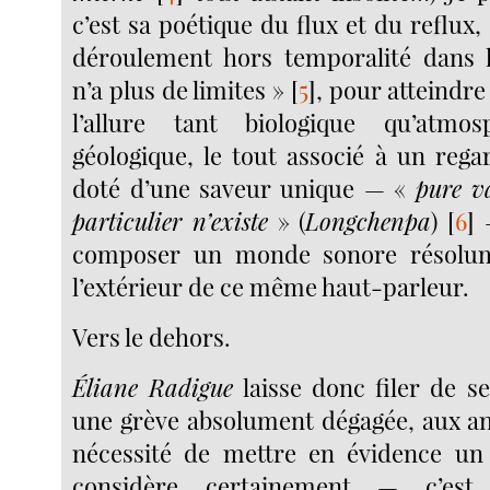
c’est sa poétique du flux et du reflux,
déroulement hors temporalité dans la
n’a plus de limites »
[
5
]
, pour atteindre
l’allure tant biologique qu’atmos
géologique, le tout associé à un reg
doté d’une saveur unique — «
pure v
particulier n’existe
» (
Longchenpa
)
[
6
]
—
composer un monde sonore résolum
l’extérieur de ce même haut-parleur.
Vers le dehors.
Éliane Radigue
laisse donc filer de se
une grève absolument dégagée, aux an
nécessité de mettre en évidence un
considère certainement — c’est