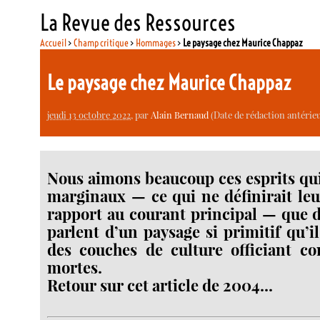
La Revue des Ressources
Accueil
>
Champ critique
>
Hommages
>
Le paysage chez Maurice Chappaz
Le paysage chez Maurice Chappaz
jeudi 13 octobre 2022
, par
Alain Bernaud
(Date de rédaction antérieu
Nous aimons beaucoup ces esprits qu
marginaux — ce qui ne définirait leu
rapport au courant principal — que d
parlent d’un paysage si primitif qu’i
des couches de culture officiant 
mortes.
Retour sur cet article de 2004...