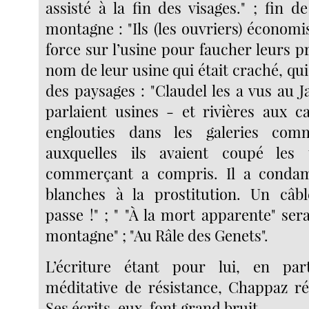
assisté à la fin des visages." ; fin de
montagne : "Ils (les ouvriers) économ
force sur l’usine pour faucher leurs pré
nom de leur usine qui était craché, qui é
des paysages : "Claudel les a vus au J
parlaient usines - et rivières aux c
englouties dans les galeries com
auxquelles ils avaient coupé les 
commerçant a compris. Il a conda
blanches à la prostitution. Un câbl
passe !" ; " "À la mort apparente" sera
montagne" ; "Au Râle des Genets".
L’écriture étant pour lui, en pa
méditative de résistance, Chappaz rés
Ses écrits, eux, font grand bruit.