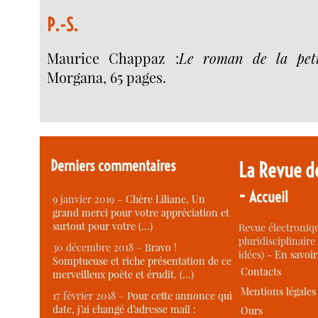
P.-S.
Maurice Chappaz :
Le roman de la petit
Morgana, 65 pages.
Derniers commentaires
La Revue d
-
Accueil
9 janvier 2019 –
Chère Liliane, Un
grand merci pour votre appréciation et
surtout pour votre (…)
Revue électroniqu
pluridisciplinaire 
30 décembre 2018 –
Bravo !
idées) -
En savoi
Somptueuse et riche présentation de ce
Contacts
merveilleux poète et érudit. (…)
Mentions légales
17 février 2018 –
Pour cette annonce qui
date, j’ai changé d’adresse mail :
Ours