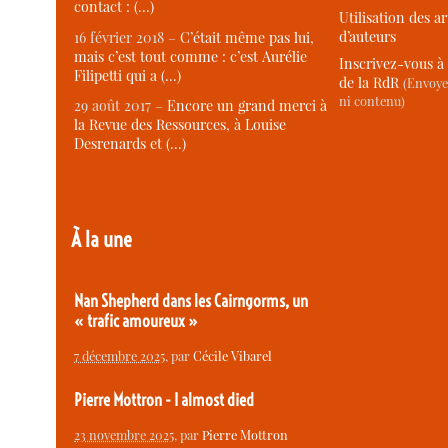
contact : (…)
Utilisation des ar
d’auteurs
16 février 2018 –
C’était même pas lui,
mais c’est tout comme : c’est Aurélie
Inscrivez-vous à 
Filipetti qui a (…)
de la RdR
(Envoye
ni contenu)
29 août 2017 –
Encore un grand merci à
la Revue des Ressources, à Louise
Desrenards et (…)
À la une
Nan Shepherd dans les Cairngorms, un
« trafic amoureux »
7 décembre 2025
, par
Cécile Vibarel
Pierre Mottron - I almost died
23 novembre 2025
, par
Pierre Mottron