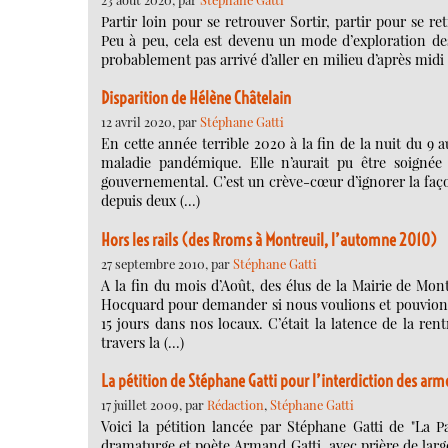
Partir loin pour se retrouver Sortir, partir pour se re
Peu à peu, cela est devenu un mode d’exploration des c
probablement pas arrivé d’aller en milieu d’après midi 
Disparition de Hélène Châtelain
12 avril 2020, par
Stéphane Gatti
En cette année terrible 2020 à la fin de la nuit du 9 
maladie pandémique. Elle n’aurait pu être soignée 
gouvernemental. C’est un crève-cœur d’ignorer la façon
depuis deux (…)
Hors les rails (des Rroms à Montreuil, l’automne 2010)
27 septembre 2010, par
Stéphane Gatti
A la fin du mois d’Août, des élus de la Mairie de Mon
Hocquard pour demander si nous voulions et pouvions 
15 jours dans nos locaux. C’était la latence de la ren
travers la (…)
La pétition de Stéphane Gatti pour l’interdiction des arm
17 juillet 2009, par
Rédaction
,
Stéphane Gatti
Voici la pétition lancée par Stéphane Gatti de "La Pa
dramaturge et poète Armand Gatti, avec prière de large