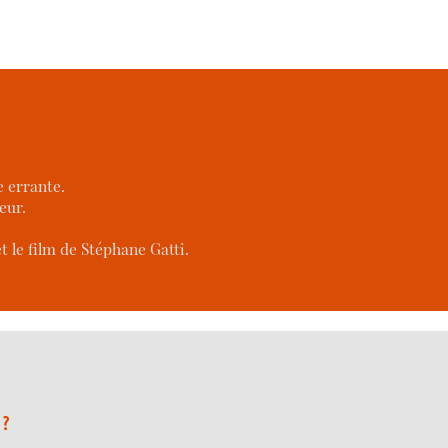
 errante.
eur.
t le film de Stéphane Gatti.
 ?