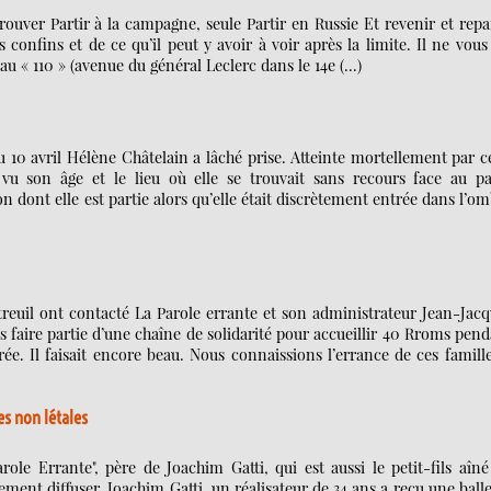
trouver Partir à la campagne, seule Partir en Russie Et revenir et repa
onfins et de ce qu’il peut y avoir à voir après la limite. Il ne vous
au « 110 » (avenue du général Leclerc dans le 14e (…)
au 10 avril Hélène Châtelain a lâché prise. Atteinte mortellement par c
vu son âge et le lieu où elle se trouvait sans recours face au pa
 dont elle est partie alors qu’elle était discrètement entrée dans l’o
treuil ont contacté La Parole errante et son administrateur Jean-Jac
faire partie d’une chaîne de solidarité pour accueillir 40 Rroms pen
trée. Il faisait encore beau. Nous connaissions l’errance de ces famill
es non létales
role Errante", père de Joachim Gatti, qui est aussi le petit-fils aîn
ment diffuser. Joachim Gatti, un réalisateur de 34 ans a reçu une ball