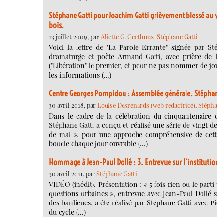
Stéphane Gatti pour Joachim Gatti grièvement blessé au vis
bois.
13 juillet 2009, par
Aliette G. Certhoux
,
Stéphane Gatti
Voici la lettre de "La Parole Errante" signée par St
dramaturge et poète Armand Gatti, avec prière de la
("Libération" le premier, et pour ne pas nommer de jou
les informations (…)
Centre Georges Pompidou : Assemblée générale. Stéphan
30 avril 2018, par
Louise Desrenards (web redactrice)
,
Stépha
Dans le cadre de la célébration du cinquantenaire
Stéphane Gatti a conçu et réalisé une série de vingt d
de mai », pour une approche compréhensive de cette
boucle chaque jour ouvrable (…)
Hommage à Jean-Paul Dollé : 3. Entrevue sur l’institution
30 avril 2011, par
Stéphane Gatti
VIDÉO (inédit). Présentation : « 5 fois rien ou le parti 
questions urbaines », entrevue avec Jean-Paul Dollé s
des banlieues, a été réalisé par Stéphane Gatti avec
du cycle (…)