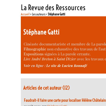
La Revue des Ressources
Accueil
> Les auteurs >
Stéphane Gatti
Stéphane Gatti
Cinéaste documentariste et membre de La parole
Filmographie
non exhaustive des travaux de l’aut
Expositions
signées à La parole errante.
Lire André Breton à Saint Dizier
avec les travaux e
Voir en ligne :
Le site de Lucien Bonnafé
Articles de cet auteur (12)
Faudrait-il faire une carte pour localiser Hélène Châtelain
23 août 2020, par
Stéphane Gatti