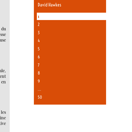
David Hawkes
1
2
é du
3
sse
euse
4
5
6
7
le,
8
ment
9
 en
…
50
 les
aine
tive