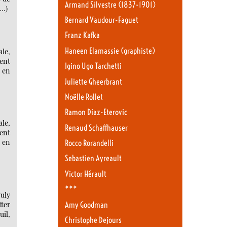
Armand Silvestre (1837-1901)
(…)
Bernard Vaudour-Faguet
Franz Kafka
Haneen Elamassie (graphiste)
le,
ment
Igino Ugo Tarchetti
 en
Juliette Gheerbrant
Noëlle Rollet
Ramon Diaz-Eterovic
le,
Renaud Schaffhauser
ment
 en
Rocco Rorandelli
Sebastien Ayreault
Victor Hérault
***
July
tter
Amy Goodman
il,
Christophe Dejours