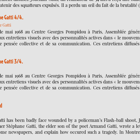
utenir des squatteurs expulsés. Il a perdu un œil du fait de la brutalité 
e Gatti 4/4.
 Gatti
 de mai 1968 au Centre Georges Pompidou à Paris, Assemblée généra
eux entretiens visuels avec des personnalités actives dans « le mouve
 pensée collective et de sa communication. Ces entretiens diffusés
e Gatti 3/4.
 de mai 1968 au Centre Georges Pompidou à Paris, Assemblée généra
eux entretiens visuels avec des personnalités actives dans « le mouve
 pensée collective et de sa communication. Ces entretiens diffusés
ad
atti has been badly face wounded by a policeman’s Flash-ball shoot, 
her Stéphane Gatti, the elder son of the poet Armand Gatti, wrote a le
ome newspapers, and explain how occured such a tragedy. In Montreu