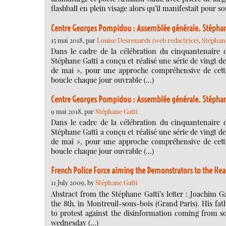
flashball en plein visage alors qu’il manifestait pour so
Centre Georges Pompidou : Assemblée générale. Stéphan
15 mai 2018, par
Louise Desrenards (web redactrice)
,
Stéphane
Dans le cadre de la célébration du cinquantenaire
Stéphane Gatti a conçu et réalisé une série de vingt d
de mai », pour une approche compréhensive de cette
boucle chaque jour ouvrable (…)
Centre Georges Pompidou : Assemblée générale. Stéphan
9 mai 2018, par
Stéphane Gatti
Dans le cadre de la célébration du cinquantenaire
Stéphane Gatti a conçu et réalisé une série de vingt d
de mai », pour une approche compréhensive de cette
boucle chaque jour ouvrable (…)
French Police Force aiming the Demonstrators to the He
11 July 2009, by
Stéphane Gatti
Abstract from the Stéphane Gatti’s letter : Joachim G
the 8th, in Montreuil-sous-bois (Grand Paris). His fat
to protest against the disinformation coming from s
wednesday (…)