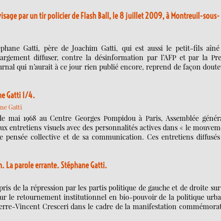
age par un tir policier de Flash Ball, le 8 juillet 2009, à Montreuil-sous-
éphane Gatti, père de Joachim Gatti, qui est aussi le petit-fils aîn
rgement diffuser, contre la désinformation par l’AFP et par la Pre
rnal qui n’aurait à ce jour rien publié encore, reprend de façon dout
e Gatti 1/4.
ne Gatti
 de mai 1968 au Centre Georges Pompidou à Paris, Assemblée généra
eux entretiens visuels avec des personnalités actives dans « le mouve
 pensée collective et de sa communication. Ces entretiens diffusés
. La parole errante. Stéphane Gatti.
pris de la répression par les partis politique de gauche et de droite sur
ur le retournement institutionnel en bio-pouvoir de la politique urb
 Pierre-Vincent Cresceri dans le cadre de la manifestation commémora