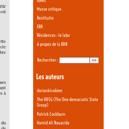
Idées
rtir
Masse critique
 est
Restitutio
ERR
Résidences : le labo
ette
A propos de la RDR
cte
mbre
Rechercher :
Les auteurs
ques
dant
doriankivabien
es à
The ODSG (The One democratic State
Group)
Patrick Cockburn
é du
Hamid Ali Bouacida
e de