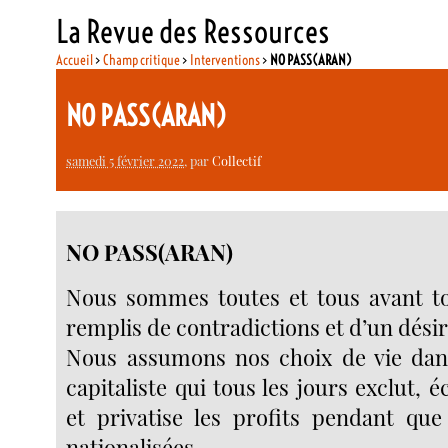
La Revue des Ressources
Accueil
>
Champ critique
>
Interventions
>
NO PASS(ARAN)
NO PASS(ARAN)
samedi 5 février 2022
, par
Collectif
NO PASS(ARAN)
Nous sommes toutes et tous avant t
remplis de contradictions et d’un désir
Nous assumons nos choix de vie da
capitaliste qui tous les jours exclut,
et privatise les profits pendant que
nationalisées.