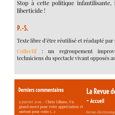
Stop à cette politique infantilisante,
liberticide !
P.-S.
Texte libre d’être réutilisé et réadapté par 
Collectif
: un regroupement improvis
techniciens du spectacle vivant opposés au
Derniers commentaires
La Revue d
-
Accueil
9 janvier 2019 –
Chère Liliane, Un
grand merci pour votre appréciation et
surtout pour votre (…)
Revue électroniqu