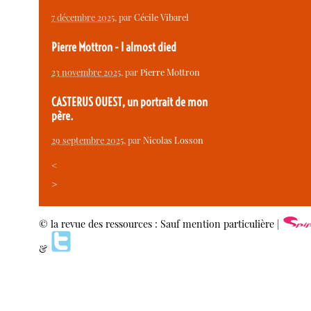
7 décembre 2025
, par
Cécile Vibarel
Pierre Mottron - I almost died
23 novembre 2025
, par
Pierre Mottron
CASTERUS OUEST, un portrait de mon
père.
29 septembre 2025
, par
Nicolas Losson
<
>
© la revue des ressources : Sauf mention particulière |
&