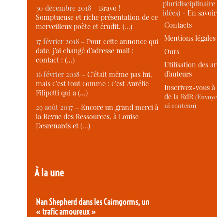
pluridisciplinaire 
30 décembre 2018 –
Bravo !
idées) -
En savoi
Somptueuse et riche présentation de ce
Contacts
merveilleux poète et érudit. (…)
Mentions légales
17 février 2018 –
Pour cette annonce qui
date, j’ai changé d’adresse mail :
Ours
contact : (…)
Utilisation des ar
d’auteurs
16 février 2018 –
C’était même pas lui,
mais c’est tout comme : c’est Aurélie
Inscrivez-vous à 
Filipetti qui a (…)
de la RdR
(Envoye
ni contenu)
29 août 2017 –
Encore un grand merci à
la Revue des Ressources, à Louise
Desrenards et (…)
À la une
Nan Shepherd dans les Cairngorms, un
« trafic amoureux »