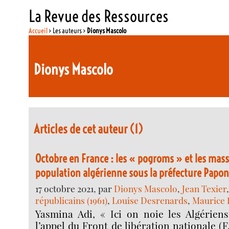
La Revue des Ressources
Accueil
> Les auteurs >
Dionys Mascolo
Dionys Mascolo
Articles de cet auteur (1)
Octobre en France : les « pogroms » et les mass
population algérienne sous la préfecture Papon
17 octobre 2021, par
Dionys Mascolo
,
Jean Texier
républicains (1961)
,
Louise Desrenards
,
Maurice 
Yasmina Adi, « Ici on noie les Algériens 
l’appel du Front de libération nationale (F.