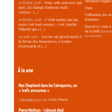
Mentions légales
17 février 2018 –
Pour cette annonce qui
date, j’ai changé d’adresse mail :
Ours
contact : (…)
Utilisation des ar
d’auteurs
16 février 2018 –
C’était même pas lui,
mais c’est tout comme : c’est Aurélie
Inscrivez-vous à 
Filipetti qui a (…)
de la RdR
(Envoye
ni contenu)
29 août 2017 –
Encore un grand merci à
la Revue des Ressources, à Louise
Desrenards et (…)
À la une
Nan Shepherd dans les Cairngorms, un
« trafic amoureux »
7 décembre 2025
, par
Cécile Vibarel
Pierre Mottron - I almost died